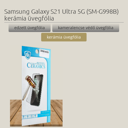
Samsung Galaxy S21 Ultra 5G (SM-G998B)
kerámia üvegfólia
edzett üvegfólia
kameralencse védő üvegfólia
kerámia üvegfólia