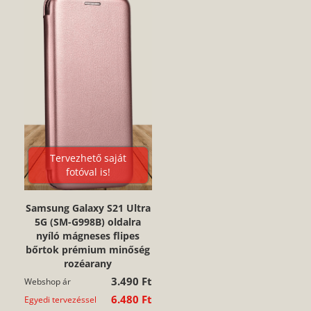
Tervezhető saját
fotóval is!
Samsung Galaxy S21 Ultra
5G (SM-G998B) oldalra
nyíló mágneses flipes
bőrtok prémium minőség
rozéarany
3.490 Ft
Webshop ár
6.480 Ft
Egyedi tervezéssel