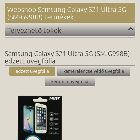
Webshop Samsung Galaxy S21 Ultra 5G
(SM-G998B) termékek
Tervezhető tokok
Samsung Galaxy S21 Ultra 5G (SM-G998B)
edzett üvegfólia
edzett üvegfólia
kameralencse védő üvegfólia
kerámia üvegfólia