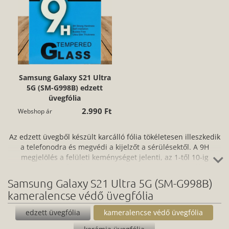
Samsung Galaxy S21 Ultra
5G (SM-G998B) edzett
üvegfólia
2.990 Ft
Webshop ár
Az edzett üvegből készült karcálló fólia tökéletesen illeszkedik
a telefonodra és megvédi a kijelzőt a sérülésektől. A 9H
megjelölés a felületi keménységet jelenti, az 1-től 10-ig
terjedő mohs-féle keménységi skálán. Ne aggódj, a fóliát
könnyen és egyszerűen fel tudod helyezni az okostelefonodra,
Samsung Galaxy S21 Ultra 5G (SM-G998B)
amihez segítséget nyújt a fóliához tartozó törlőkendő is. A
kameralencse védő üvegfólia
protektornak a védelem mellett számos előnye van: nem
gyűjti az ujjlenyomatokat, zsírtaszító hatása van és nem kopik.
edzett üvegfólia
kameralencse védő üvegfólia