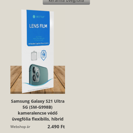
kerámia üvegfólia
Samsung Galaxy S21 Ultra
5G (SM-G998B)
kameralencse védő
üvegfólia flexibilis, hibrid
2.490 Ft
Webshop ár