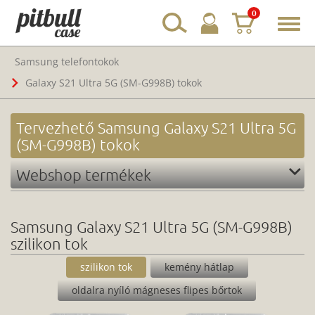
0
Toggl
navig
Samsung telefontokok
Galaxy S21 Ultra 5G (SM-G998B) tokok
Tervezhető Samsung Galaxy S21 Ultra 5G
(SM-G998B) tokok
Webshop termékek
Samsung Galaxy S21 Ultra 5G (SM-G998B)
szilikon tok
szilikon tok
kemény hátlap
oldalra nyíló mágneses flipes bőrtok