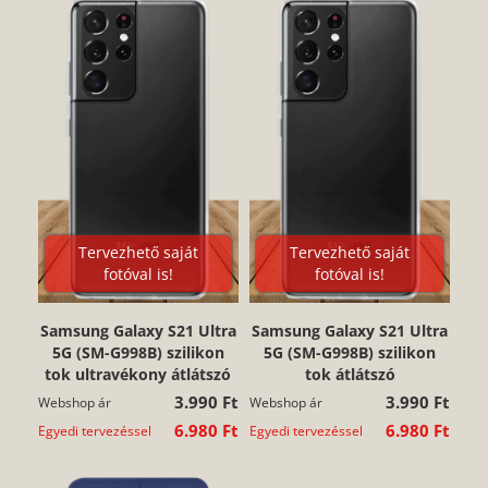
Tervezhető saját
Tervezhető saját
fotóval is!
fotóval is!
Samsung Galaxy S21 Ultra
Samsung Galaxy S21 Ultra
5G (SM-G998B) szilikon
5G (SM-G998B) szilikon
tok ultravékony átlátszó
tok átlátszó
3.990 Ft
3.990 Ft
Webshop ár
Webshop ár
6.980 Ft
6.980 Ft
Egyedi tervezéssel
Egyedi tervezéssel