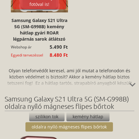
fotóval is!
Samsung Galaxy S21 Ultra
5G (SM-G998B) kemény
hátlap gyári ROAR
légpárnás sarok átlátszó
5.490 Ft
Webshop ár
8.480 Ft
Egyedi tervezéssel
Olyan telefonvédőt keresel, ami jól mutat a telefonodon és
közben védelmet is biztosít? Akkor a kemény hátlap biztos
tetszeni fog! Ez a hátlap tartós, strapabíró anyagból készült
és tökéletesen illeszkedik a készülékedre. Könnyű súlyának, az
1 mm-es vastagságának és karcsú kivitelezésének
Samsung Galaxy S21 Ultra 5G (SM-G998B)
köszönhetően szinte észre sem veszed, miközben védelmet
oldalra nyíló mágneses flipes bőrtok
biztosít az ütések, karcolások, a por és egyéb szennyeződések
ellen is. A könnyen felhelyezhető és eltávolítható hátlapot 6
szilikon tok
kemény hátlap
hónap garanciával kínáljuk.
oldalra nyíló mágneses flipes bőrtok