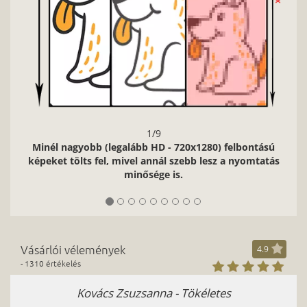
1/9
Minél nagyobb (legalább HD - 720x1280) felbontású
képeket tölts fel, mivel annál szebb lesz a nyomtatás
minősége is.
Vásárlói vélemények
4.9
- 1310 értékelés
Kovács Zsuzsanna - Tökéletes