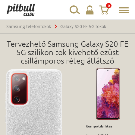
0
Toggl
navig
Samsung telefontokok
Galaxy S20 FE 5G tokok
Tervezhető Samsung Galaxy S20 FE
5G szilikon tok kivehető ezüst
csillámporos réteg átlátszó
Kompatibilitás