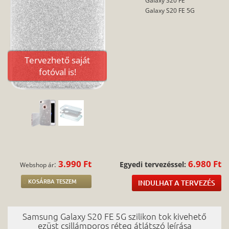
Galaxy S20 FE
Galaxy S20 FE 5G
Tervezhető saját
fotóval is!
3.990 Ft
6.980 Ft
:
Egyedi tervezéssel:
Webshop ár
KOSÁRBA TESZEM
INDULHAT A TERVEZÉS
Samsung Galaxy S20 FE 5G szilikon tok kivehető
ezüst csillámporos réteg átlátszó leírása