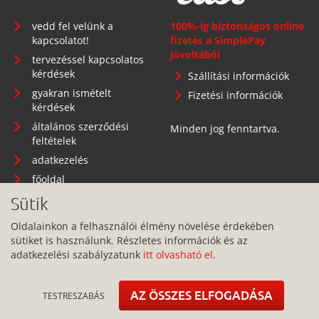
vedd fel velünk a
100%-ig biztonságos online
kapcsolatot!
fizetés a SimplePay
jóvoltából
tervezéssel kapcsolatos
kérdések
Szállítási információk
gyakran ismételt
Fizetési információk
kérdések
általános szerződési
Minden jog fenntartva.
feltételek
adatkezelés
főoldal
Sütik
Oldalainkon a felhasználói élmény növelése érdekében
sütiket is használunk. Részletes információk és az
Telephely: 1134 Budapest, Angyalföldi út 25.
adatkezelési szabályzatunk
itt olvasható el
.
info@pitbullcase.hu
+36706364305
AZ ÖSSZES ELFOGADÁSA
TESTRESZABÁS