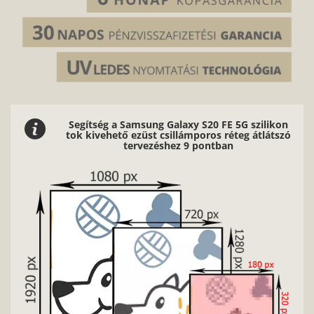
Segítség a Samsung Galaxy S20 FE 5G szilikon
tok kivehető ezüst csillámporos réteg átlátszó
tervezéshez 9 pontban
Nag