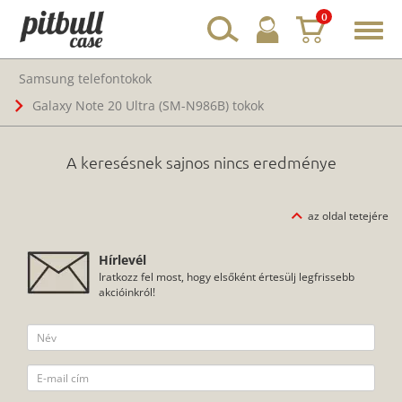
0
Toggl
navig
Samsung telefontokok
Galaxy Note 20 Ultra (SM-N986B) tokok
A keresésnek sajnos nincs eredménye
az oldal tetejére
Hírlevél
Iratkozz fel most, hogy elsőként értesülj legfrissebb
akcióinkról!