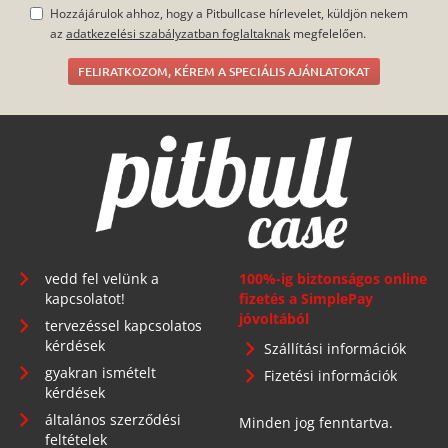
Hozzájárulok ahhoz, hogy a Pitbullcase hírlevelet, küldjön nekem
az
adatkezelési szabályzatban foglaltaknak
megfelelően.
FELIRATKOZOM, KÉREM A SPECIÁLIS AJÁNLATOKAT
vedd fel velünk a
100%-ig biztonságos online
kapcsolatot!
fizetés a SimplePay
jóvoltából
tervezéssel kapcsolatos
kérdések
Szállítási információk
gyakran ismételt
Fizetési információk
kérdések
általános szerződési
Minden jog fenntartva.
feltételek