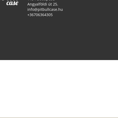
Angyalföldi út 25.
info@pitbullcase.hu
+36706364305