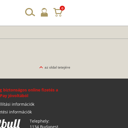
0
az oldal tetejére
g biztonságos online fizetés a
Pay jóvoltából
llítási információk
etési információk
Telephely:
1134 Budapest,