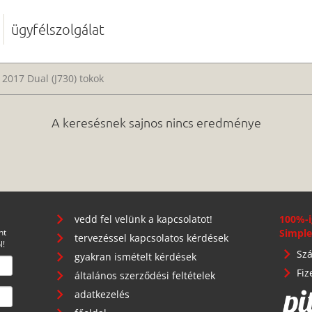
ügyfélszolgálat
 2017 Dual (J730) tokok
A keresésnek sajnos nincs eredménye
vedd fel velünk a kapcsolatot!
100%-i
nt
Simple
tervezéssel kapcsolatos kérdések
l!
Szá
gyakran ismételt kérdések
Fiz
általános szerződési feltételek
adatkezelés