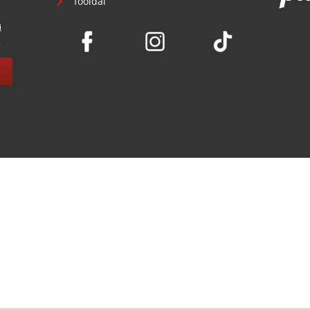
főoldal
i
.