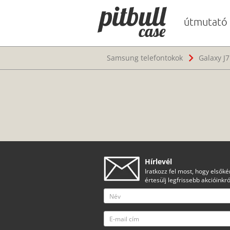
útmutató
Samsung telefontokok
Galaxy J7
Hírlevél
Iratkozz fel most, hogy elsőké
értesülj legfrissebb akcióinkró