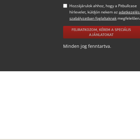
Hozzájárulok ahhoz, hogy a Pitbullcase
hírlevelet, küldjön nekem az
adatkezelés
szabályzatban foglaltaknak
megfelelően
FELIRATKOZOM, KÉREM A SPECIÁLIS
AJÁNLATOKAT
Minden jog fenntartva.