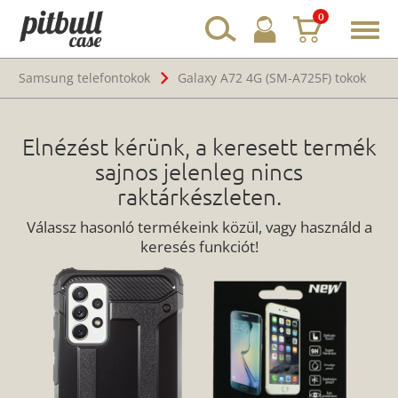
0
Toggl
navig
Samsung telefontokok
Galaxy A72 4G (SM-A725F) tokok
Elnézést kérünk, a keresett termék
sajnos jelenleg nincs
raktárkészleten.
Válassz hasonló termékeink közül, vagy használd a
keresés funkciót!