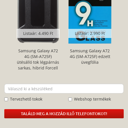
Listaár:
4.490 Ft
Listaár:
2.990 Ft
Samsung Galaxy A72
Samsung Galaxy A72
4G (SM-A725F)
4G (SM-A725F) edzett
ütésálló tok légpárnás
üvegfólia
sarkas, hibrid Forcell
Armor fekete
Tervezhető tokok
Webshop termékek
TALÁLD MEG A HOZZÁD ILLŐ TELEFONTOKOT!