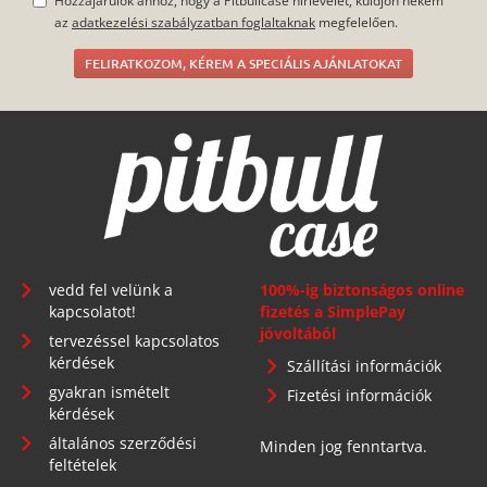
Hozzájárulok ahhoz, hogy a Pitbullcase hírlevelet, küldjön nekem
az
adatkezelési szabályzatban foglaltaknak
megfelelően.
FELIRATKOZOM, KÉREM A SPECIÁLIS AJÁNLATOKAT
vedd fel velünk a
100%-ig biztonságos online
kapcsolatot!
fizetés a SimplePay
jóvoltából
tervezéssel kapcsolatos
kérdések
Szállítási információk
gyakran ismételt
Fizetési információk
kérdések
általános szerződési
Minden jog fenntartva.
feltételek