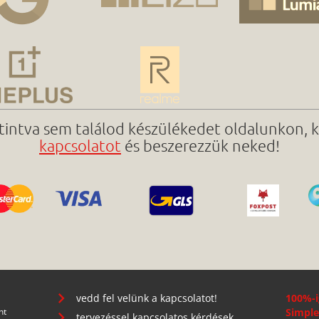
ttintva sem találod készülékedet oldalunkon, 
kapcsolatot
és beszerezzük neked!
vedd fel velünk a kapcsolatot!
100%-i
nt
Simple
tervezéssel kapcsolatos kérdések