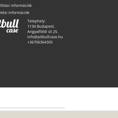
llítási információk
etési információk
Telephely:
1134 Budapest,
Angyalföldi út 25.
info@pitbullcase.hu
+36706364305