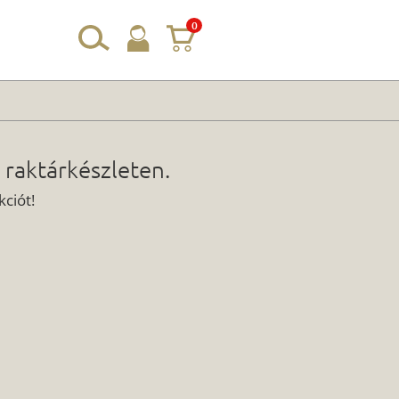
0
 raktárkészleten.
ciót!