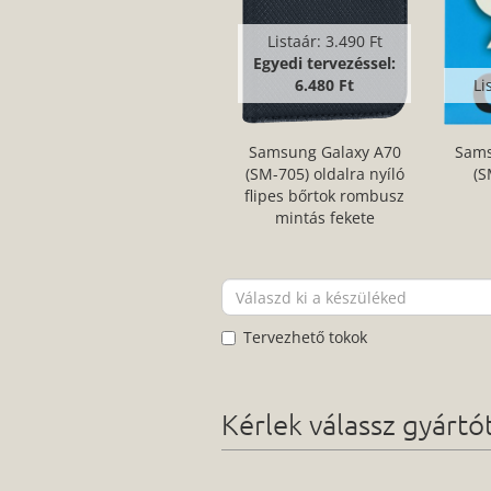
Listaár:
3.490 Ft
Egyedi tervezéssel:
6.480 Ft
Li
Samsung Galaxy A70
Sams
(SM-705) oldalra nyíló
(S
flipes bőrtok rombusz
mintás fekete
Tervezhető tokok
Kérlek válassz gyárt