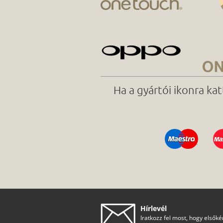
Ha a gyártói ikonra ka
Hírlevél
Iratkozz fel most, hogy elsőké