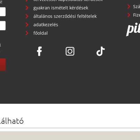
l!
Szá
gyakran ismételt kérdések
Fiz
általános szerződési feltételek
adatkezelés
főoldal
i
.
lálható