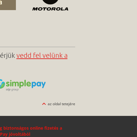
kérjük
vedd fel velünk a
az oldal tetejére
g biztonságos online fizetés a
Pay jóvoltából