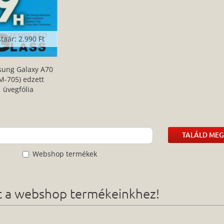
staár:
2.990 Ft
ung Galaxy A70
M-705) edzett
üvegfólia
TALÁLD MEG
Webshop termékek
ót a webshop termékeinkhez!