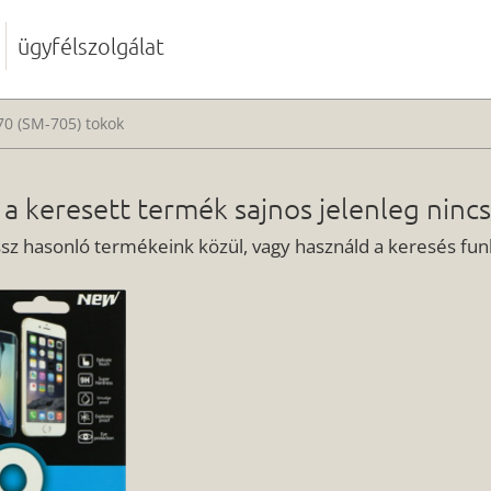
ügyfélszolgálat
70 (SM-705) tokok
 a keresett termék sajnos jelenleg nincs
ssz hasonló termékeink közül, vagy használd a keresés funk