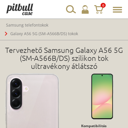
0
Toggl
navig
Samsung telefontokok
Galaxy A56 5G (SM-A566B/DS) tokok
Tervezhető Samsung Galaxy A56 5G
(SM-A566B/DS) szilikon tok
ultravékony átlátszó
Kompatibilitás