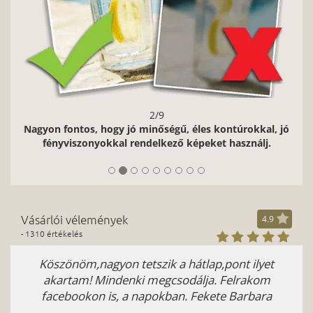
2/9
Nagyon fontos, hogy jó minőségű, éles kontúrokkal, jó
fényviszonyokkal rendelkező képeket használj.
Vásárlói vélemények
4.9
- 1310 értékelés
Köszönöm,nagyon tetszik a hátlap,pont ilyet
akartam! Mindenki megcsodálja. Felrakom
facebookon is, a napokban. Fekete Barbara