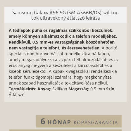
Samsung Galaxy A56 5G (SM-A566B/DS) szilikon
tok ultravékony átlátszó leírása
A fedlapok puha és rugalmas szilikonból készülnek,
amely könnyen alkalmazkodik a telefon modelljéhez.
Rendkívüli, 0,5 mm-es vastagságának köszönhetően
nem vastagítja a telefont, és észrevehetetlen.
A borító
speciális dombornyomással rendelkezik a hátlapon,
amely megakadályozza a vízpára felhalmozódását, és az
erős anyag megvédi a készüléket a karcolásoktól és a
kisebb sérülésektől. A kupak kivágásokkal rendelkezik a
telefon funkciógombjai számára, hogy megkönnyítse
annak szabad használatát a tok eltávolítása nélkül.
Termékleírás
:
Anyag
: Szilikon
Magasság
: 0,5 mm
Szín
:
Átlátszó