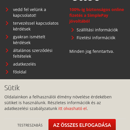
vedd fel velünk a
100%-ig biztonságos online
kapcsolatot!
fizetés a SimplePay
jóvoltából
tervezéssel kapcsolatos
kérdések
Szállítási információk
gyakran ismételt
Fizetési információk
kérdések
általános szerződési
Minden jog fenntartva.
feltételek
adatkezelés
főoldal
Sütik
Oldalainkon a felhasználói élmény növelése érdekében
Telephely: 1134 Budapest, Angyalföldi út 25.
sütiket is használunk. Részletes információk és az
adatkezelési szabályzatunk
itt olvasható el
.
info@pitbullcase.hu
+36706364305
AZ ÖSSZES ELFOGADÁSA
TESTRESZABÁS