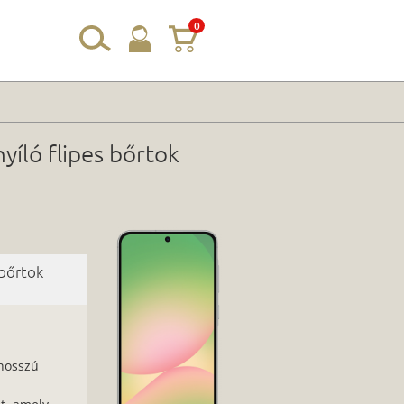
0
íló flipes bőrtok
 bőrtok
hosszú