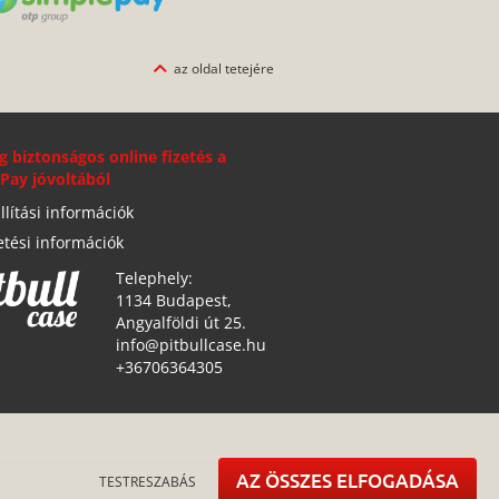
az oldal tetejére
g biztonságos online fizetés a
Pay jóvoltából
llítási információk
etési információk
Telephely:
1134 Budapest,
Angyalföldi út 25.
info@pitbullcase.hu
+36706364305
AZ ÖSSZES ELFOGADÁSA
TESTRESZABÁS