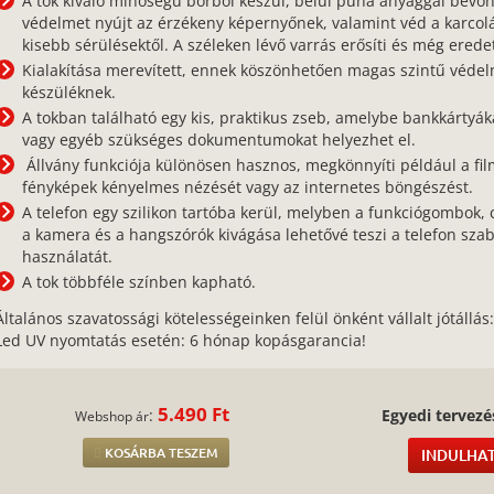
A tok kiváló minőségű bőrből készül, belül puha anyaggal bevon
védelmet nyújt az érzékeny képernyőnek, valamint véd a karcolá
kisebb sérülésektől. A széleken lévő varrás erősíti és még eredet
Kialakítása merevített, ennek köszönhetően magas szintű védel
készüléknek.
A tokban található egy kis, praktikus zseb, amelybe bankkártyák
vagy egyéb szükséges dokumentumokat helyezhet el.
Állvány funkciója különösen hasznos, megkönnyíti például a fil
fényképek kényelmes nézését vagy az internetes böngészést.
A telefon egy szilikon tartóba kerül, melyben a funkciógombok, 
a kamera és a hangszórók kivágása lehetővé teszi a telefon sza
használatát.
A tok többféle színben kapható.
Általános szavatossági kötelességeinken felül önként vállalt jótállás
Led UV nyomtatás esetén: 6 hónap kopásgarancia!
5.490 Ft
:
Egyedi tervezé
Webshop ár
KOSÁRBA TESZEM
INDULHAT