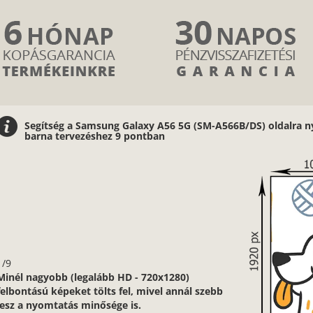
Segítség a Samsung Galaxy A56 5G (SM-A566B/DS) oldalra nyí
barna tervezéshez 9 pontban
1/9
Minél nagyobb (legalább HD - 720x1280)
felbontású képeket tölts fel, mivel annál szebb
lesz a nyomtatás minősége is.