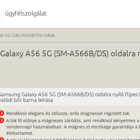
ügyfélszolgálat
56 5G (SM-A566B/DS) tokok
alaxy A56 5G (SM-A566B/DS) oldalra ny
Samsung Galaxy A56 5G (SM-A566B/DS) oldalra nyíló flipes
valódi bőr barna leírása
Rendkívül elegáns és stílusos, erős mágnessel rögzített tok.
A tok fő előnye a mágneses záródás, ami rendkívül kényelmes a
mindennapi használatban. A mágnes jó minősége garantálja a 
élettartamot.