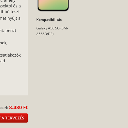
t, amely
soktól és a
ibbé teszi.
met nyújt a
Kompatibilitás
Galaxy A56 5G (SM-
at, pénzt
A566B/DS)
mek,
csatlakozók,
bad
:
8.480 Ft
ssel:
 A TERVEZÉS