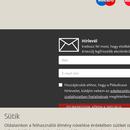
Hírlevél
Iratkozz fel most, hogy elsőké
értesülj legfrissebb akcióinkró
Hozzájárulok ahhoz, hogy a Pitbullcase
hírlevelet, küldjön nekem az
adatkezelés
szabályzatban foglaltaknak
megfelelően
FELIRATKOZOM, KÉREM A SPECIÁLIS
AJÁNLATOKAT
Sütik
Minden jog fenntartva.
Oldalainkon a felhasználói élmény növelése érdekében sütiket i