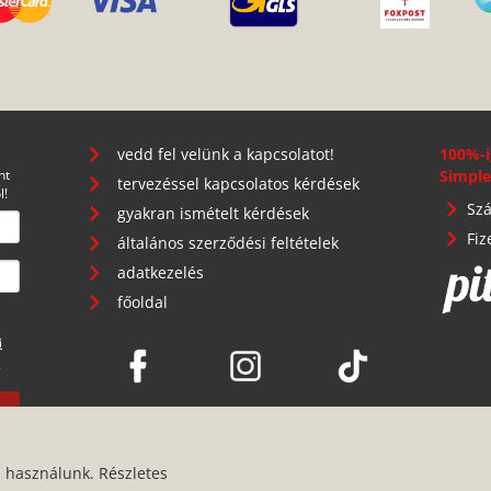
vedd fel velünk a kapcsolatot!
100%-i
nt
Simple
tervezéssel kapcsolatos kérdések
l!
Szá
gyakran ismételt kérdések
Fiz
általános szerződési feltételek
adatkezelés
főoldal
i
.
s használunk. Részletes