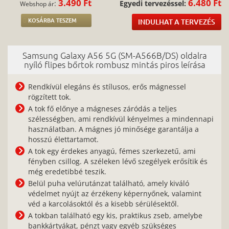
3.490 Ft
6.480 Ft
:
Egyedi tervezéssel:
Webshop ár
KOSÁRBA TESZEM
INDULHAT A TERVEZÉS
Samsung Galaxy A56 5G (SM-A566B/DS) oldalra
nyíló flipes bőrtok rombusz mintás piros leírása
Rendkívül elegáns és stílusos, erős mágnessel
rögzített tok.
A tok fő előnye a mágneses záródás a teljes
szélességben, ami rendkívül kényelmes a mindennapi
használatban. A mágnes jó minősége garantálja a
hosszú élettartamot.
A tok egy érdekes anyagú, fémes szerkezetű, ami
fényben csillog. A széleken lévő szegélyek erősítik és
még eredetibbé teszik.
Belül puha velúrutánzat található, amely kiváló
védelmet nyújt az érzékeny képernyőnek, valamint
véd a karcolásoktól és a kisebb sérülésektől.
A tokban található egy kis, praktikus zseb, amelybe
bankkártyákat, pénzt vagy egyéb szükséges