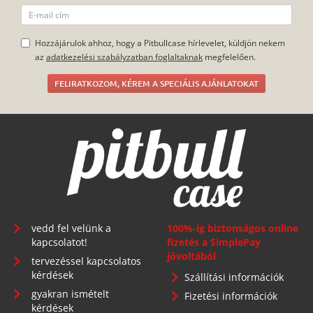
Hozzájárulok ahhoz, hogy a Pitbullcase hírlevelet, küldjön nekem
az
adatkezelési szabályzatban foglaltaknak
megfelelően.
FELIRATKOZOM, KÉREM A SPECIÁLIS AJÁNLATOKAT
vedd fel velünk a
100%-ig biztonságos online
kapcsolatot!
fizetés a SimplePay
jóvoltából
tervezéssel kapcsolatos
kérdések
Szállítási információk
gyakran ismételt
Fizetési információk
kérdések
általános szerződési