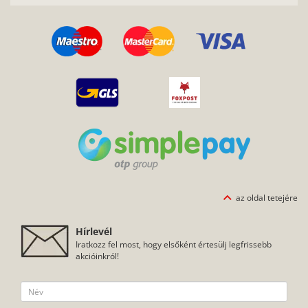
az oldal tetejére
Hírlevél
Iratkozz fel most, hogy elsőként értesülj legfrissebb
akcióinkról!