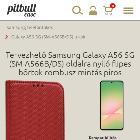
0
Toggl
navig
Samsung telefontokok
Galaxy A56 5G (SM-A566B/DS) tokok
Tervezhető Samsung Galaxy A56 5G
(SM-A566B/DS) oldalra nyíló flipes
bőrtok rombusz mintás piros
Kompatibilitás