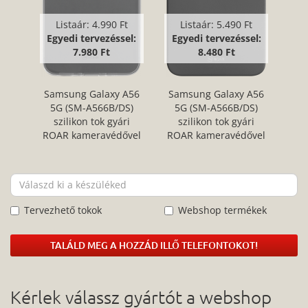
Listaár:
4.990 Ft
Listaár:
5.490 Ft
Egyedi tervezéssel:
Egyedi tervezéssel:
7.980 Ft
8.480 Ft
Samsung Galaxy A56
Samsung Galaxy A56
5G (SM-A566B/DS)
5G (SM-A566B/DS)
szilikon tok gyári
szilikon tok gyári
ROAR kameravédővel
ROAR kameravédővel
átlátszó
szürke
Tervezhető tokok
Webshop termékek
TALÁLD MEG A HOZZÁD ILLŐ TELEFONTOKOT!
Kérlek válassz gyártót a webshop