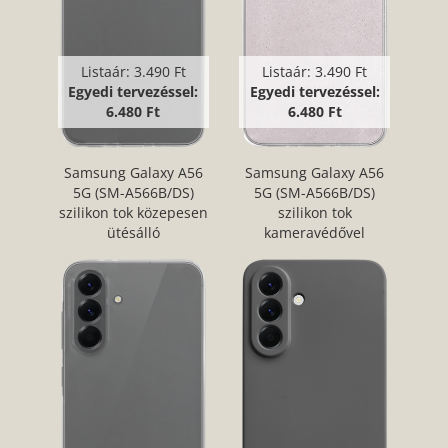
Listaár:
3.490 Ft
Listaár:
3.490 Ft
Egyedi tervezéssel:
Egyedi tervezéssel:
6.480 Ft
6.480 Ft
Samsung Galaxy A56
Samsung Galaxy A56
5G (SM-A566B/DS)
5G (SM-A566B/DS)
szilikon tok közepesen
szilikon tok
ütésálló
kameravédővel
kameravédővel
csillogó átlátszó
átlátszó