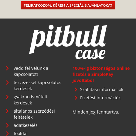
FELIRATKOZOM, KÉREM A SPECIÁLIS AJÁNLATOKAT
vedd fel velünk a
100%-ig biztonságos online
kapcsolatot!
fizetés a SimplePay
jóvoltából
tervezéssel kapcsolatos
kérdések
Szállítási információk
gyakran ismételt
Fizetési információk
kérdések
általános szerződési
Minden jog fenntartva.
feltételek
adatkezelés
főoldal