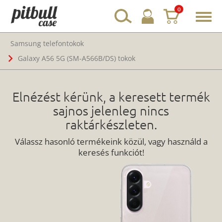
0
Toggl
navig
Samsung telefontokok
Galaxy A56 5G (SM-A566B/DS) tokok
Elnézést kérünk, a keresett termék
sajnos jelenleg nincs
raktárkészleten.
Válassz hasonló termékeink közül, vagy használd a
keresés funkciót!