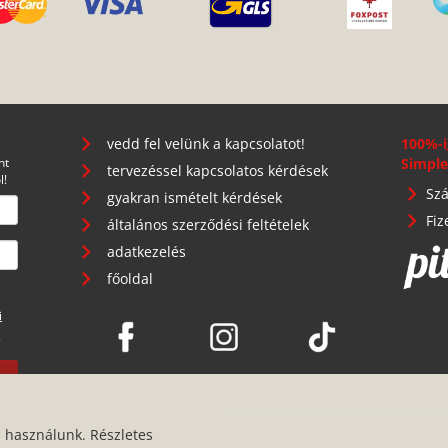
vedd fel velünk a kapcsolatot!
100%-i
nt
Simple
tervezéssel kapcsolatos kérdések
l!
Szá
gyakran ismételt kérdések
Fiz
általános szerződési feltételek
adatkezelés
főoldal
i
.
s használunk. Részletes