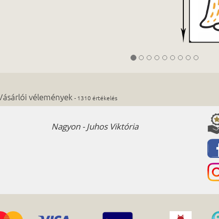
Vásárlói vélemények
- 1310 értékelés
Nagyon - Juhos Viktória
Répás 
a mun