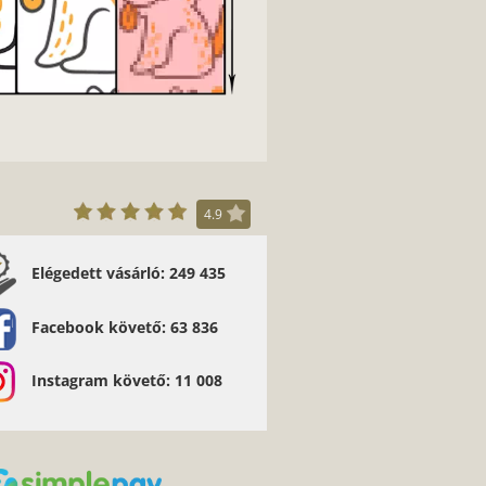
4.9
Elégedett vásárló: 249 435
Ferenc - Amit kaptam nagyon tetszik. Szuper
kátok. Sok ismerősömnek ajánlom az oldalt.
Facebook követő: 63 836
Instagram követő: 11 008