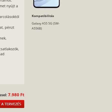
rtamot.
met nyújt a
Kompatibilitás
arcolásoktól
Galaxy A55 5G (SM-
at, pénzt
A556B)
mek,
csatlakozók,
bad
:
7.980 Ft
ssel:
 A TERVEZÉS