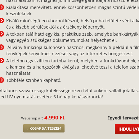
használatban. A mágnes jó minősége garantálja a hosszú életta
Kialakítása merevített, ennek köszönhetően magas szintű védel
készüléknek.
Kiváló minőségű eco-bőrből készül, belső puha felülete védi a k
és a kisebb sérülésektől az érzékeny képernyőt.
A tokban található egy kis, praktikus zseb, amelybe bankkártyák
vagy egyéb szükséges dokumentumokat helyezhet el.
Állvány funkciója különösen hasznos, megkönnyíti például a fil
fényképek kényelmes nézését vagy az internetes böngészést.
A telefon egy szilikon tartóba kerül, melyben a funkciógombok, 
a kamera és a hangszórók kivágása lehetővé teszi a telefon sza
használatát.
Többféle színben kapható.
Általános szavatossági kötelességeinken felül önként vállalt jótállás
Led UV nyomtatás esetén: 6 hónap kopásgarancia!
4.990 Ft
:
Egyedi tervezé
Webshop ár
KOSÁRBA TESZEM
INDULHAT