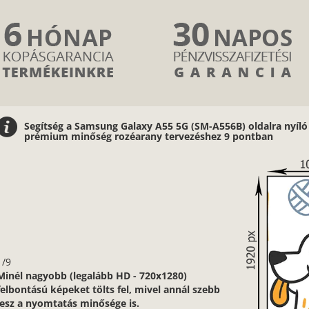
Segítség a Samsung Galaxy A55 5G (SM-A556B) oldalra nyíló
prémium minőség rozéarany tervezéshez 9 pontban
1/9
Minél nagyobb (legalább HD - 720x1280)
felbontású képeket tölts fel, mivel annál szebb
lesz a nyomtatás minősége is.