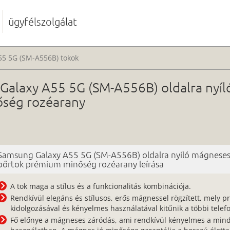
ügyfélszolgálat
55 5G (SM-A556B) tokok
alaxy A55 5G (SM-A556B) oldalra nyíl
ség rozéarany
Samsung Galaxy A55 5G (SM-A556B) oldalra nyíló mágneses 
bőrtok prémium minőség rozéarany leírása
A tok maga a stílus és a funkcionalitás kombinációja.
Rendkívül elegáns és stílusos, erős mágnessel rögzített, mely pr
kidolgozásával és kényelmes használatával kitűnik a többi telefo
Fő előnye a mágneses záródás, ami rendkívül kényelmes a min