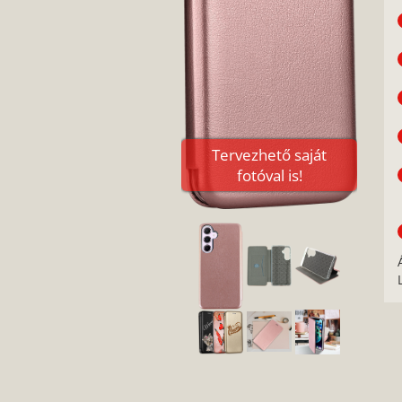
Tervezhető saját
fotóval is!