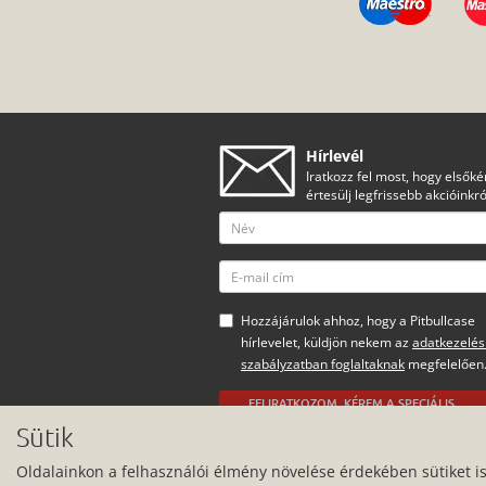
Hírlevél
Iratkozz fel most, hogy elsőké
értesülj legfrissebb akcióinkró
Hozzájárulok ahhoz, hogy a Pitbullcase
hírlevelet, küldjön nekem az
adatkezelés
szabályzatban foglaltaknak
megfelelően
FELIRATKOZOM, KÉREM A SPECIÁLIS
AJÁNLATOKAT
Sütik
Minden jog fenntartva.
Oldalainkon a felhasználói élmény növelése érdekében sütiket i