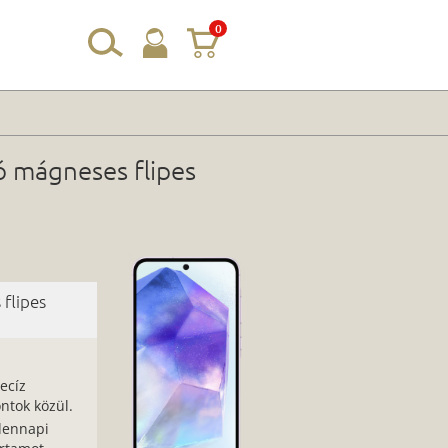
0
ó mágneses flipes
flipes
ecíz
ntok közül.
dennapi