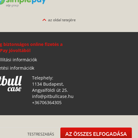
az oldal tetejére
g biztonságos online fizetés a
Pay jóvoltából
llítási információk
etési információk
Telephely:
1134 Budapest,
Angyalföldi út 25.
info@pitbullcase.hu
+36706364305
AZ ÖSSZES ELFOGADÁSA
TESTRESZABÁS