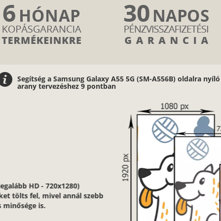
Segítség a Samsung Galaxy A55 5G (SM-A556B) oldalra nyíló
arany tervezéshez 9 pontban
2/9
Nagyon fontos, hogy jó minőségű, éles
kontúrokkal, jó fényviszonyokkal rendelkező
képeket használj.