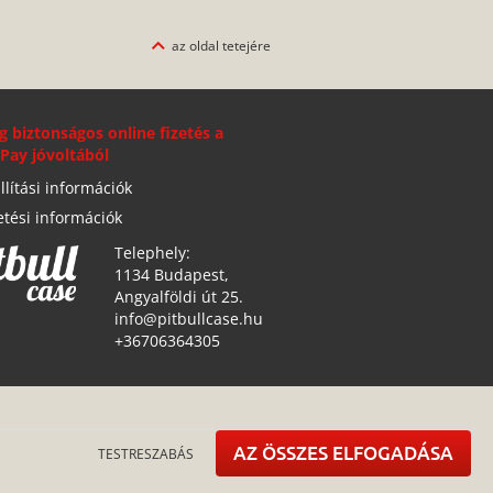
g biztonságos online fizetés a
Pay jóvoltából
llítási információk
etési információk
Telephely:
1134 Budapest,
Angyalföldi út 25.
info@pitbullcase.hu
+36706364305
AZ ÖSSZES ELFOGADÁSA
TESTRESZABÁS