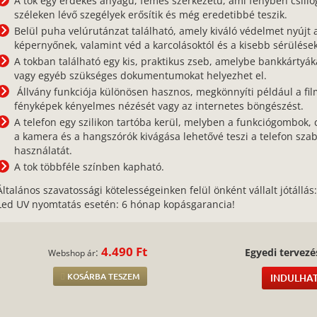
A tok egy érdekes anyagú, fémes szerkezetű, ami fényben csillo
széleken lévő szegélyek erősítik és még eredetibbé teszik.
Belül puha velúrutánzat található, amely kiváló védelmet nyújt 
képernyőnek, valamint véd a karcolásoktól és a kisebb sérülések
A tokban található egy kis, praktikus zseb, amelybe bankkártyák
vagy egyéb szükséges dokumentumokat helyezhet el.
Állvány funkciója különösen hasznos, megkönnyíti például a fil
fényképek kényelmes nézését vagy az internetes böngészést.
A telefon egy szilikon tartóba kerül, melyben a funkciógombok, 
a kamera és a hangszórók kivágása lehetővé teszi a telefon sza
használatát.
A tok többféle színben kapható.
Általános szavatossági kötelességeinken felül önként vállalt jótállás
Led UV nyomtatás esetén: 6 hónap kopásgarancia!
4.490 Ft
:
Egyedi tervezé
Webshop ár
KOSÁRBA TESZEM
INDULHAT