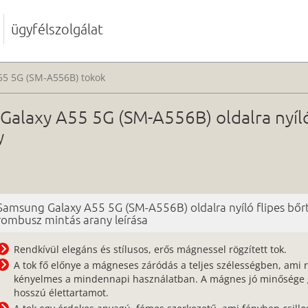
ügyfélszolgálat
55 5G (SM-A556B) tokok
alaxy A55 5G (SM-A556B) oldalra nyíló
y
Samsung Galaxy A55 5G (SM-A556B) oldalra nyíló flipes bőr
rombusz mintás arany leírása
Rendkívül elegáns és stílusos, erős mágnessel rögzített tok.
A tok fő előnye a mágneses záródás a teljes szélességben, ami 
kényelmes a mindennapi használatban. A mágnes jó minősége g
hosszú élettartamot.