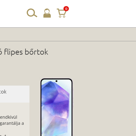
0
 flipes bőrtok
tok
rendkívül
arantálja a