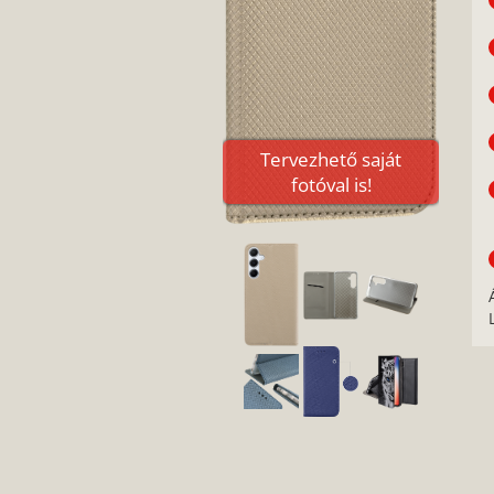
Tervezhető saját
fotóval is!