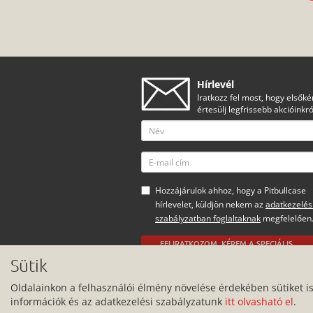
Hírlevél
Iratkozz fel most, hogy elsőké
értesülj legfrissebb akcióinkró
Hozzájárulok ahhoz, hogy a Pitbullcase
hírlevelet, küldjön nekem az
adatkezelés
szabályzatban foglaltaknak
megfelelően
FELIRATKOZOM, KÉREM A SPECIÁLIS
AJÁNLATOKAT
Minden jog fenntartva.
Sütik
Oldalainkon a felhasználói élmény növelése érdekében sütiket i
információk és az adatkezelési szabályzatunk
itt olvasható el
.