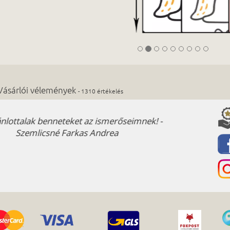
Vásárlói vélemények
- 1310 értékelés
Kis Henrietta- 5*