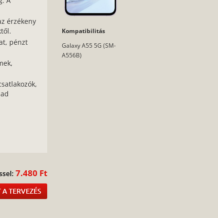
g. A
az érzékeny
től.
Kompatibilitás
at, pénzt
Galaxy A55 5G (SM-
A556B)
mek,
csatlakozók,
bad
:
7.480 Ft
ssel:
 A TERVEZÉS