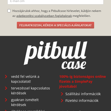
FELIRATKOZOM, KÉREM A SPECIÁLIS AJÁNLATOKAT
vedd fel velünk a
100%-ig biztonságos online
kapcsolatot!
fizetés a SimplePay
jóvoltából
tervezéssel kapcsolatos
kérdések
Szállítási információk
gyakran ismételt
Fizetési információk
kérdések
általános szerződési
Minden jog fenntartva.
feltételek
adatkezelés
főoldal