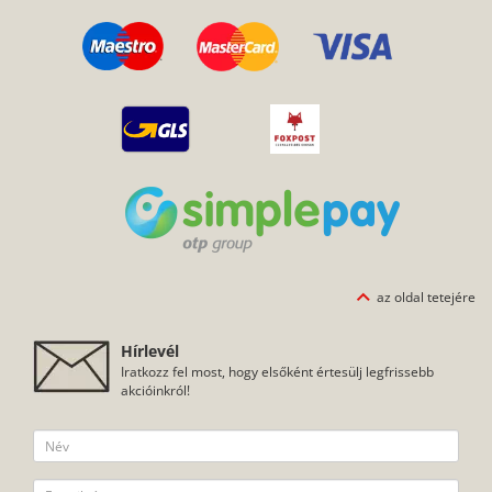
az oldal tetejére
Hírlevél
Iratkozz fel most, hogy elsőként értesülj legfrissebb
akcióinkról!
Hozzájárulok ahhoz, hogy a Pitbullcase hírlevelet, küldjön nekem
az
adatkezelési szabályzatban foglaltaknak
megfelelően.