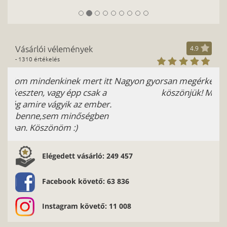
Vásárlói vélemények
4.9
- 1310 értékelés
Nagyon gyorsan megérkezett és nekünk tetszik is:)
köszönjük! Medgyesi Zsófi
Elégedett vásárló: 249 457
Facebook követő: 63 836
Instagram követő: 11 008