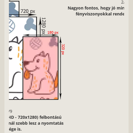
2/9
Nagyon fontos, hogy jó minőségű, éles kontúrokkal, jó
fényviszonyokkal rendelkező képeket használj.