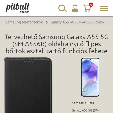
0
Toggl
navig
Samsung telefontokok
Galaxy A55 5G (SM-A556B) tokok
Tervezhető Samsung Galaxy A55 5G
(SM-A556B) oldalra nyíló flipes
bőrtok asztali tartó funkciós fekete
Kompatibilitás
Galaxy A55 5G (SM-