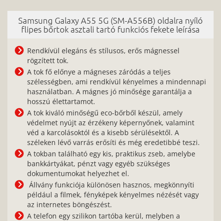
Samsung Galaxy A55 5G (SM-A556B) oldalra nyíló
flipes bőrtok asztali tartó funkciós fekete leírása
Rendkívül elegáns és stílusos, erős mágnessel
rögzített tok.
A tok fő előnye a mágneses záródás a teljes
szélességben, ami rendkívül kényelmes a mindennapi
használatban. A mágnes jó minősége garantálja a
hosszú élettartamot.
A tok kiváló minőségű eco-bőrből készül, amely
védelmet nyújt az érzékeny képernyőnek, valamint
véd a karcolásoktól és a kisebb sérülésektől. A
széleken lévő varrás erősíti és még eredetibbé teszi.
A tokban található egy kis, praktikus zseb, amelybe
bankkártyákat, pénzt vagy egyéb szükséges
dokumentumokat helyezhet el.
Állvány funkciója különösen hasznos, megkönnyíti
például a filmek, fényképek kényelmes nézését vagy
az internetes böngészést.
A telefon egy szilikon tartóba kerül, melyben a