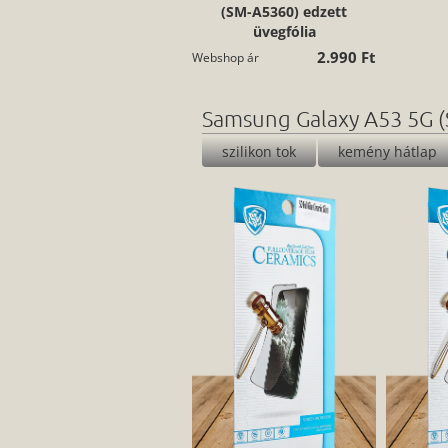
(SM-A5360) edzett
üvegfólia
2.990 Ft
Webshop ár
Samsung Galaxy A53 5G (
szilikon tok
kemény hátlap