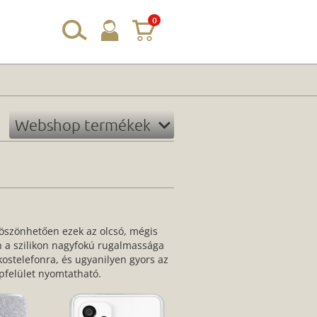
0
Webshop termékek
öszönhetően ezek az olcsó, mégis
n a szilikon nagyfokú rugalmassága
ostelefonra, és ugyanilyen gyors az
apfelület nyomtatható.