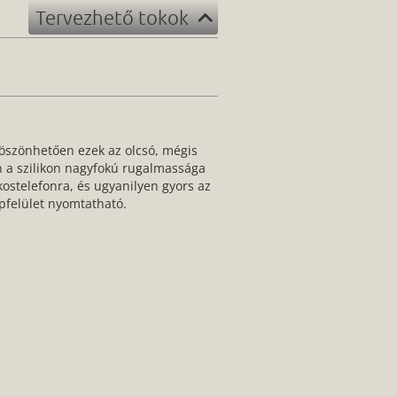
Tervezhető tokok
öszönhetően ezek az olcsó, mégis
n a szilikon nagyfokú rugalmassága
ostelefonra, és ugyanilyen gyors az
apfelület nyomtatható.