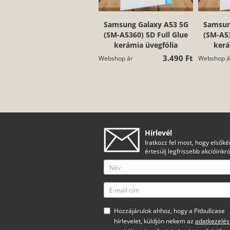
Samsung Galaxy A53 5G
Samsun
(SM-A5360) 5D Full Glue
(SM-A53
kerámia üvegfólia
kerá
3.490 Ft
Webshop ár
Webshop á
Hírlevél
Iratkozz fel most, hogy elsőké
értesülj legfrissebb akcióinkró
Hozzájárulok ahhoz, hogy a Pitbullcase
hírlevelet, küldjön nekem az
adatkezelés