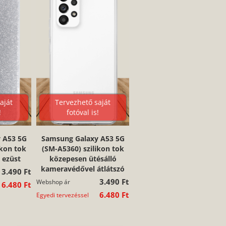
aját
Tervezhető saját
!
fotóval is!
 A53 5G
Samsung Galaxy A53 5G
ikon tok
(SM-A5360) szilikon tok
p ezüst
közepesen ütésálló
kameravédővel átlátszó
3.490 Ft
3.490 Ft
Webshop ár
6.480 Ft
6.480 Ft
Egyedi tervezéssel