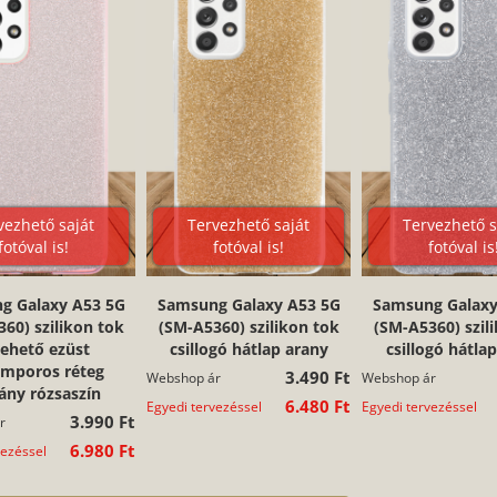
vezhető saját
Tervezhető saját
Tervezhető s
fotóval is!
fotóval is!
fotóval is
g Galaxy A53 5G
Samsung Galaxy A53 5G
Samsung Galaxy
60) szilikon tok
(SM-A5360) szilikon tok
(SM-A5360) szil
vehető ezüst
csillogó hátlap arany
csillogó hátla
lámporos réteg
3.490 Ft
Webshop ár
Webshop ár
ány rózsaszín
6.480 Ft
Egyedi tervezéssel
Egyedi tervezéssel
3.990 Ft
r
6.980 Ft
vezéssel