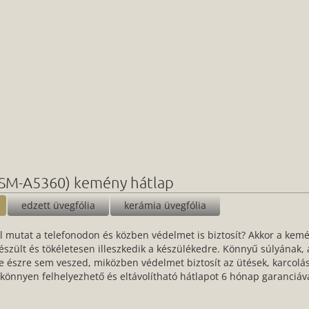
(SM-A5360) kemény hátlap
edzett üvegfólia
kerámia üvegfólia
l mutat a telefonodon és közben védelmet is biztosít? Akkor a kemé
készült és tökéletesen illeszkedik a készülékedre. Könnyű súlyának
e észre sem veszed, miközben védelmet biztosít az ütések, karcol
A könnyen felhelyezhető és eltávolítható hátlapot 6 hónap garanciáva