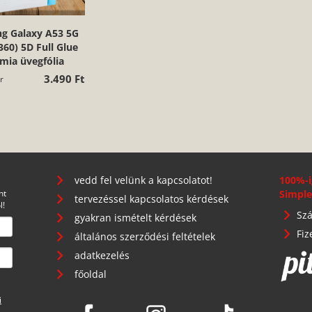
g Galaxy A53 5G
60) 5D Full Glue
mia üvegfólia
3.490 Ft
r
vedd fel velünk a kapcsolatot!
100%-i
nt
Simple
tervezéssel kapcsolatos kérdések
l!
Szá
gyakran ismételt kérdések
Fiz
általános szerződési feltételek
adatkezelés
főoldal
i