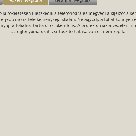
edzett üvegfólia
kerámia üvegfólia
ólia tökéletesen illeszkedik a telefonodra és megvédi a kijelzőt a sér
g terjedő mohs-féle keménységi skálán. Ne aggódj, a fóliát könnyen 
nyújt a fóliához tartozó törlőkendő is. A protektornak a védelem m
az ujjlenyomatokat, zsírtaszító hatása van és nem kopik.