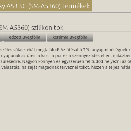
y A53 5G (SM-A5360) termékek
SM-A5360) szilikon tok
edzett üvegfólia
kerámia üvegfólia
széles választékát megtalálod! Az ütésálló TPU anyagminőségnek k
nyújtanak az ütés, a karc, a por és a szennyeződés ellen, miközbe
észülékedre. Nagyon könnyen és egyszerűen fel tudod helyezni az ok
lis választás, ha saját magadnak terveznél tokot, hiszen a teljes hátl