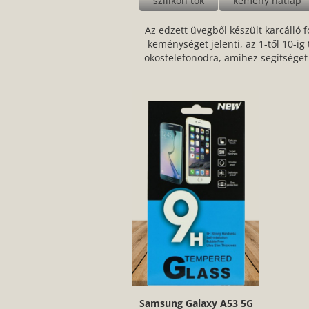
szilikon tok
kemény hátlap
Az edzett üvegből készült karcálló f
keménységet jelenti, az 1-től 10-i
okostelefonodra, amihez segítséget 
Samsung Galaxy A53 5G