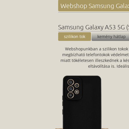
Webshop Samsung Galax
Samsung Galaxy A53 5G (
szilikon tok
kemény hátlap
Webshopunkban a szilikon tokok 
megbízható telefontokok védelmet 
miatt tökéletesen illeszkednek a k
eltávolítása is. Ideá