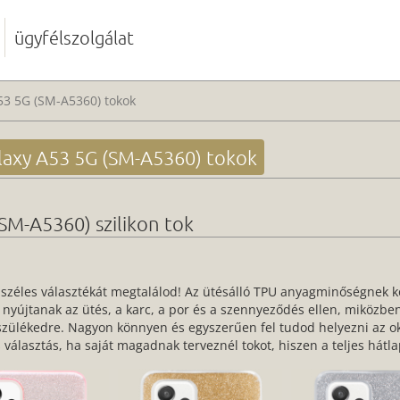
ügyfélszolgálat
53 5G (SM-A5360) tokok
axy A53 5G (SM-A5360) tokok
SM-A5360) szilikon tok
széles választékát megtalálod! Az ütésálló TPU anyagminőségnek k
nyújtanak az ütés, a karc, a por és a szennyeződés ellen, miközbe
észülékedre. Nagyon könnyen és egyszerűen fel tudod helyezni az ok
lis választás, ha saját magadnak terveznél tokot, hiszen a teljes hátl