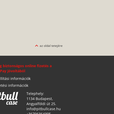
az oldal tetejére
g biztonságos online fizetés a
Pay jóvoltából
llítási információk
etési információk
Telephely:
1134 Budapest,
Angyalföldi út 25.
info@pitbullcase.hu
+36706364305