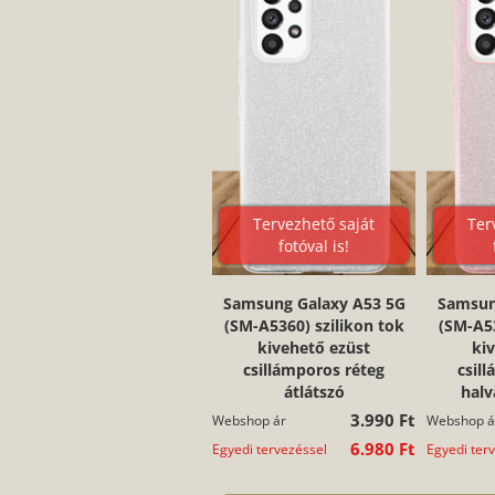
Tervezhető saját
Ter
fotóval is!
Samsung Galaxy A53 5G
Samsun
(SM-A5360) szilikon tok
(SM-A53
kivehető ezüst
ki
csillámporos réteg
csil
átlátszó
halv
3.990 Ft
Webshop ár
Webshop á
6.980 Ft
Egyedi tervezéssel
Egyedi ter