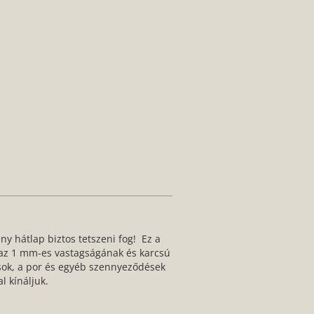
ny hátlap biztos tetszeni fog! Ez a
, az 1 mm-es vastagságának és karcsú
ások, a por és egyéb szennyeződések
l kínáljuk.