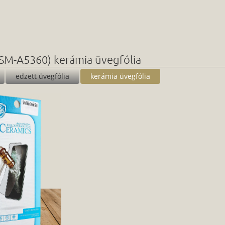
SM-A5360) kerámia üvegfólia
edzett üvegfólia
kerámia üvegfólia