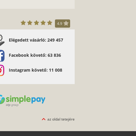
4.9
Elégedett vásárló: 249 457
 gyorsan megérkezett és nekünk tetszik is:)
köszönjük! Medgyesi Zsófi
Facebook követő: 63 836
Instagram követő: 11 008
az oldal tetejére