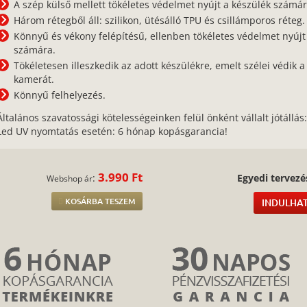
A szép külső mellett tökéletes védelmet nyújt a készülék számár
Három rétegből áll: szilikon, ütésálló TPU és csillámporos réteg.
Könnyű és vékony felépítésű, ellenben tökéletes védelmet nyújt
számára.
Tökéletesen illeszkedik az adott készülékre, emelt szélei védik a 
kamerát.
Könnyű felhelyezés.
Általános szavatossági kötelességeinken felül önként vállalt jótállás
Led UV nyomtatás esetén: 6 hónap kopásgarancia!
3.990 Ft
:
Egyedi tervezé
Webshop ár
KOSÁRBA TESZEM
INDULHAT