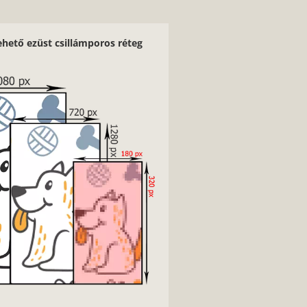
ehető ezüst csillámporos réteg
2/9
Nagyon fontos, hogy jó minősé
kontúrokkal, jó fényviszonyok
képeket használj.