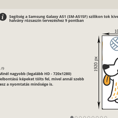
Segítség a Samsung Galaxy A51 (SM-A515F) szilikon tok kiv
halvány rózsaszín tervezéshez 9 pontban
1/9
Minél nagyobb (legalább HD - 720x1280)
felbontású képeket tölts fel, mivel annál szebb
lesz a nyomtatás minősége is.