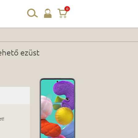
0
ehető ezüst
t
et!