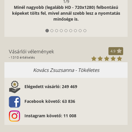
- 720x1280) felbontású
 szebb lesz a nyomtatás
is.
Vásárlói vélemények
4.9
- 1310 értékelés
- Tökéletes
Faragó Zoltán - Gyors precí
Elégedett vásárló: 249 469
Facebook követő: 63 836
Instagram követő: 11 008