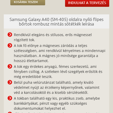
KOSÁRBA TESZEM
INDULHAT A TERVEZÉS
Samsung Galaxy A40 (SM-405) oldalra nyíló flipes
bőrtok rombusz mintás sötétkék leírása
Rendkívül elegáns és stílusos, erős mágnessel
rögzített tok.
A tok fő előnye a mágneses záródás a teljes
szélességben, ami rendkívül kényelmes a mindennapi
használatban. A mágnes jó minősége garantálja a
hosszú élettartamot.
A tok egy érdekes anyagú, fémes szerkezetű, ami
fényben csillog. A széleken lévő szegélyek erősítik és
még eredetibbé teszik.
Belül puha velúrutánzat található, amely kiváló
védelmet nyújt az érzékeny képernyőnek, valamint
véd a karcolásoktól és a kisebb sérülésektől.
A tokban található egy kis, praktikus zseb, amelybe
bankkártyákat, pénzt vagy egyéb szükséges
dokumentumokat helyezhet el.