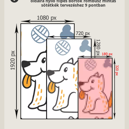
oldalra nyíló flipes bőrtok rombusz mintás
sötétkék tervezéshez 9 pontban
2/9
Nagyon fontos, hogy jó minőségű, éles 
fényviszonyokkal rendelkező képeke