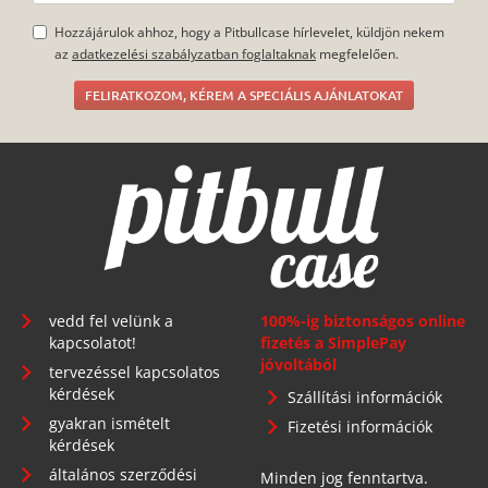
Hozzájárulok ahhoz, hogy a Pitbullcase hírlevelet, küldjön nekem
az
adatkezelési szabályzatban foglaltaknak
megfelelően.
FELIRATKOZOM, KÉREM A SPECIÁLIS AJÁNLATOKAT
vedd fel velünk a
100%-ig biztonságos online
kapcsolatot!
fizetés a SimplePay
jóvoltából
tervezéssel kapcsolatos
kérdések
Szállítási információk
gyakran ismételt
Fizetési információk
kérdések
általános szerződési
Minden jog fenntartva.