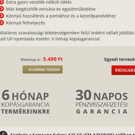
Extra gyors vezeték nélküli töltés
Más kiegészítők vonzása és együttműködése
Könnyű hozzáférés a portokhoz és a kezelőpanelekhez
Könnyű felhelyezés
Általános szavatossági kötelességeinken felül önként vállalt jótállás
Led UV nyomtatás esetén: 6 hónap kopásgarancia!
5.490 Ft
:
Egyedi tervezé
Webshop ár
KOSÁRBA TESZEM
INDULHAT
Segítség a Samsung Galaxy A36 5G (SM-A366B/DS) szilikon 