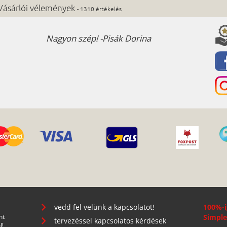
Vásárlói vélemények
- 1310 értékelés
Nagyon szép! -Pisák Dorina
vedd fel velünk a kapcsolatot!
100%-i
nt
Simple
tervezéssel kapcsolatos kérdések
l!