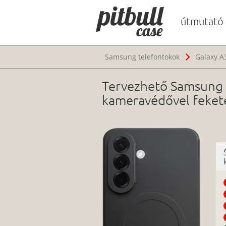
útmutató
Samsung telefontokok
Galaxy A
Tervezhető Samsung G
kameravédővel feket