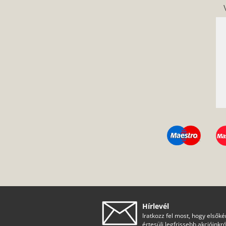
Hírlevél
Iratkozz fel most, hogy elsőké
értesülj legfrissebb akcióinkró