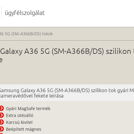
ügyfélszolgálat
36 5G (SM-A366B/DS) tokok
alaxy A36 5G (SM-A366B/DS) szilikon 
e
Samsung Galaxy A36 5G (SM-A366B/DS) szilikon tok gyári 
kameravédővel fekete leírása
Gyári MagSafe termék
Extra ütésálló
Karcsú kivitel
Beépített mágnes