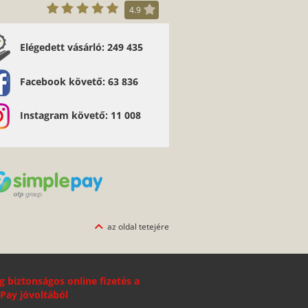
4.9
Elégedett vásárló: 249 435
Facebook követő: 63 836
Instagram követő: 11 008
az oldal tetejére
g biztonságos online fizetés a
Pay jóvoltából