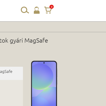
0
tok gyári MagSafe
MagSafe