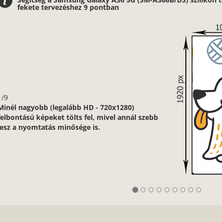
fekete tervezéshez 9 pontban
1/9
Minél nagyobb (legalább HD - 720x1280)
felbontású képeket tölts fel, mivel annál szebb
lesz a nyomtatás minősége is.