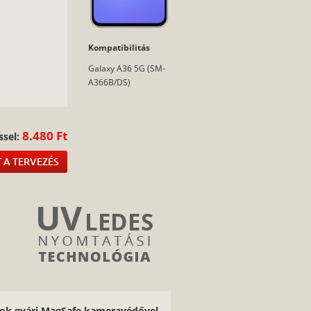
Kompatibilitás
Galaxy A36 5G (SM-
:
A366B/DS)
8.480 Ft
ssel:
 A TERVEZÉS
tok gyári MagSafe kameravédővel