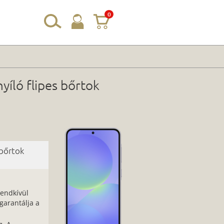
0
íló flipes bőrtok
 bőrtok
rendkívül
arantálja a