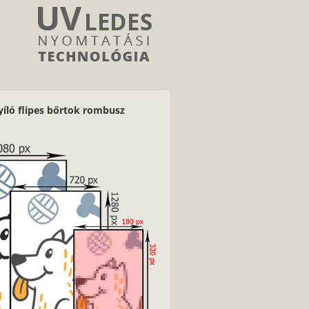
yíló flipes bőrtok rombusz