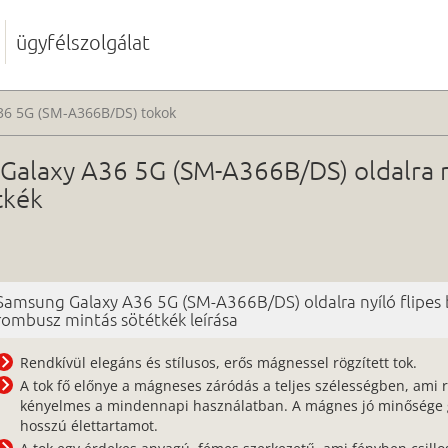
ügyfélszolgálat
36 5G (SM-A366B/DS) tokok
alaxy A36 5G (SM-A366B/DS) oldalra ny
tkék
Samsung Galaxy A36 5G (SM-A366B/DS) oldalra nyíló flipes
rombusz mintás sötétkék leírása
Rendkívül elegáns és stílusos, erős mágnessel rögzített tok.
A tok fő előnye a mágneses záródás a teljes szélességben, ami 
kényelmes a mindennapi használatban. A mágnes jó minősége g
hosszú élettartamot.