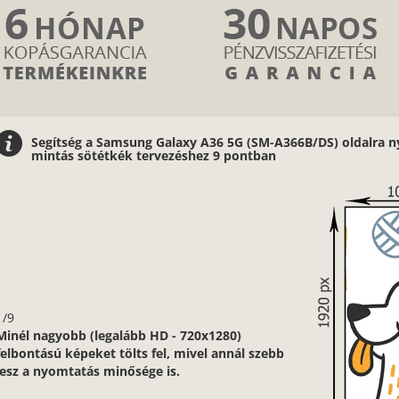
Segítség a Samsung Galaxy A36 5G (SM-A366B/DS) oldalra n
mintás sötétkék tervezéshez 9 pontban
2/9
Nagyon fontos, hogy jó minőségű, éles
kontúrokkal, jó fényviszonyokkal rendelkező
képeket használj.