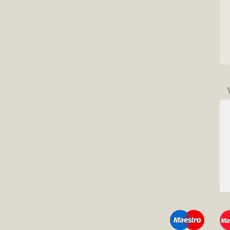
Köszönöm Pitbullcase!!! Sok pacsit nektek!!! Beré
Balázs