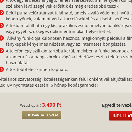
A tok egy érdekes anyagú, fémes szerkezetű, ami fényben csillo
széleken lévő szegélyek erősítik és még eredetibbé teszik.
Belül puha velúrutánzat található, amely kiváló védelmet nyújt 
képernyőnek, valamint véd a karcolásoktól és a kisebb sérülések
A tokban található egy kis, praktikus zseb, amelybe bankkártyák
vagy egyéb szükséges dokumentumokat helyezhet el.
Állvány funkciója különösen hasznos, megkönnyíti például a fil
fényképek kényelmes nézését vagy az internetes böngészést.
A telefon egy szilikon tartóba kerül, melyben a funkciógombok, 
a kamera és a hangszórók kivágása lehetővé teszi a telefon sza
használatát.
A tok többféle színben kapható.
Általános szavatossági kötelességeinken felül önként vállalt jótállás
Led UV nyomtatás esetén: 6 hónap kopásgarancia!
3.490 Ft
:
Egyedi tervezé
Webshop ár
KOSÁRBA TESZEM
INDULHAT