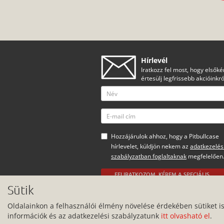
Hírlevél
Iratkozz fel most, hogy elsőké
értesülj legfrissebb akcióinkró
Hozzájárulok ahhoz, hogy a Pitbullcase
hírlevelet, küldjön nekem az
adatkezelés
szabályzatban foglaltaknak
megfelelően
FELIRATKOZOM, KÉREM A SPECIÁLIS
AJÁNLATOKAT
Sütik
Minden jog fenntartva.
Oldalainkon a felhasználói élmény növelése érdekében sütiket i
információk és az adatkezelési szabályzatunk
itt olvasható el
.