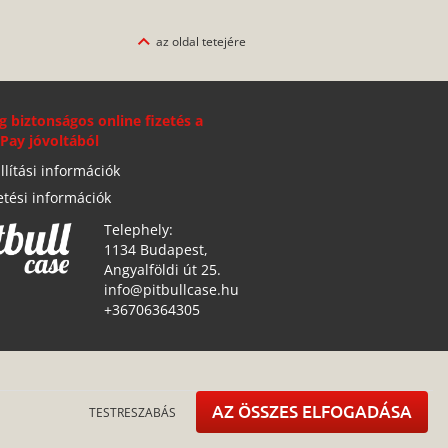
az oldal tetejére
g biztonságos online fizetés a
Pay jóvoltából
llítási információk
etési információk
Telephely:
1134 Budapest,
Angyalföldi út 25.
info@pitbullcase.hu
+36706364305
AZ ÖSSZES ELFOGADÁSA
TESTRESZABÁS