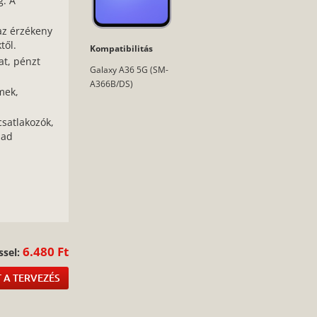
g. A
az érzékeny
től.
Kompatibilitás
at, pénzt
Galaxy A36 5G (SM-
A366B/DS)
mek,
csatlakozók,
bad
:
6.480 Ft
ssel:
 A TERVEZÉS