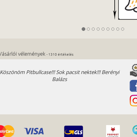
Vásárlói vélemények
- 1310 értékelés
nyi
Ajánlom - Pálfalvi Zsuzsanna