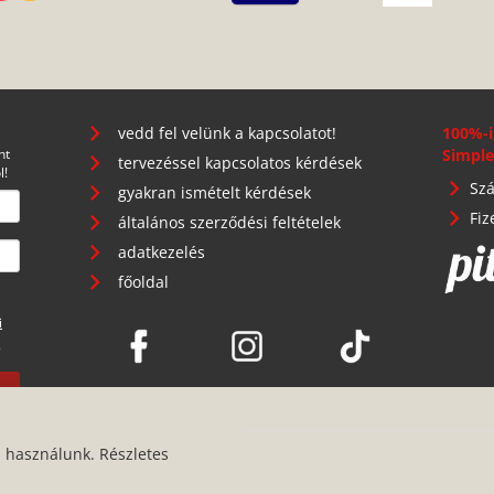
vedd fel velünk a kapcsolatot!
100%-i
nt
Simple
tervezéssel kapcsolatos kérdések
l!
Szá
gyakran ismételt kérdések
Fiz
általános szerződési feltételek
adatkezelés
főoldal
i
.
s használunk. Részletes