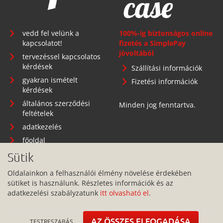
vedd fel velünk a
100%-ig biztonságos online
kapcsolatot!
fizetés a SimplePay
jóvoltából
tervezéssel kapcsolatos
kérdések
Szállítási információk
gyakran ismételt
Fizetési információk
kérdések
általános szerződési
Minden jog fenntartva.
feltételek
adatkezelés
főoldal
Sütik
Oldalainkon a felhasználói élmény növelése érdekében
sütiket is használunk. Részletes információk és az
Telephely: 1134 Budapest, Angyalföldi út 25.
adatkezelési szabályzatunk
itt olvasható el
.
info@pitbullcase.hu
+36706364305
AZ ÖSSZES ELFOGADÁSA
TESTRESZABÁS