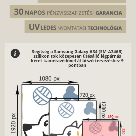
Segítség a Samsung Galaxy A34 (SM-A346B)
szilikon tok közepesen ütésálló légpárnás
keret kameravédővel átlátszó tervezéshez 9
pontban
Nagy
f