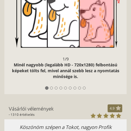
1/9
Minél nagyobb (legalább HD - 720x1280) felbontású
képeket tölts fel, mivel annál szebb lesz a nyomtatás
minősége is.
Vásárlói vélemények
4.9
- 1310 értékelés
Köszönöm szépen a Tokot, nagyon Profik
Mos