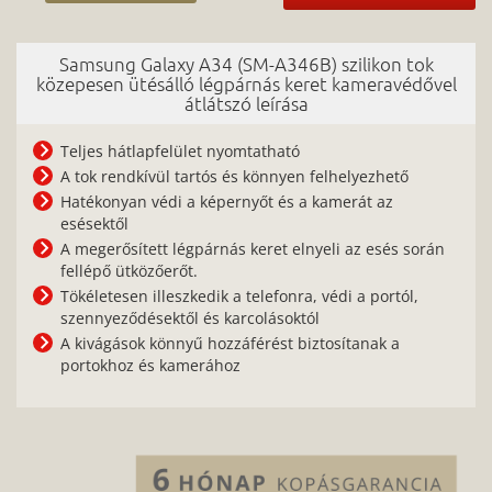
Samsung Galaxy A34 (SM-A346B) szilikon tok
közepesen ütésálló légpárnás keret kameravédővel
átlátszó leírása
Teljes hátlapfelület nyomtatható
A tok rendkívül tartós és könnyen felhelyezhető
Hatékonyan védi a képernyőt és a kamerát az
esésektől
A megerősített légpárnás keret elnyeli az esés során
fellépő ütközőerőt.
Tökéletesen illeszkedik a telefonra, védi a portól,
szennyeződésektől és karcolásoktól
A kivágások könnyű hozzáférést biztosítanak a
portokhoz és kamerához