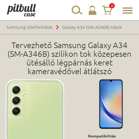
0
Toggl
navig
Samsung telefontokok
Galaxy A34 (SM-A346B) tokok
Tervezhető Samsung Galaxy A34
(SM-A346B) szilikon tok közepesen
ütésálló légpárnás keret
kameravédővel átlátszó
Kompatibilitás