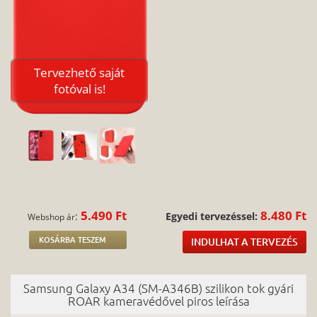
Tervezhető saját
fotóval is!
5.490 Ft
8.480 Ft
:
Egyedi tervezéssel:
Webshop ár
KOSÁRBA TESZEM
INDULHAT A TERVEZÉS
Samsung Galaxy A34 (SM-A346B) szilikon tok gyári
ROAR kameravédővel piros leírása