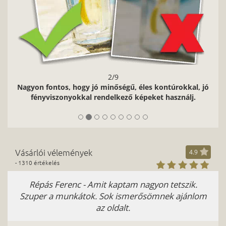
2/9
Nagyon fontos, hogy jó minőségű, éles kontúrokkal, jó
fényviszonyokkal rendelkező képeket használj.
Vásárlói vélemények
4.9
- 1310 értékelés
Répás Ferenc - Amit kaptam nagyon tetszik.
Szuper a munkátok. Sok ismerősömnek ajánlom
az oldalt.