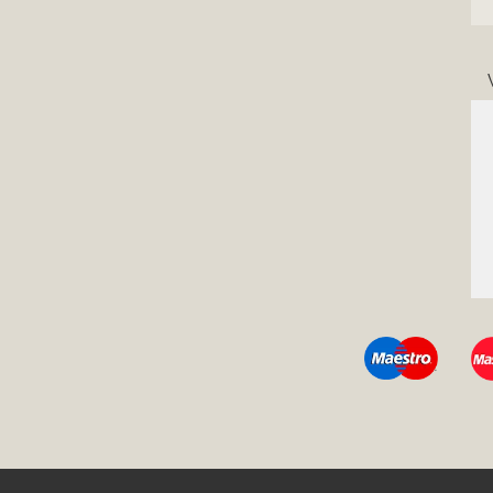
Hírlevél
Iratkozz fel most, hogy elsőké
értesülj legfrissebb akcióinkró