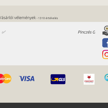
Pinczés Gábor - Nagyon
vedd fel velünk a kapcsolatot!
100%-i
nt
Simple
tervezéssel kapcsolatos kérdések
l!
Szá
gyakran ismételt kérdések
Fiz