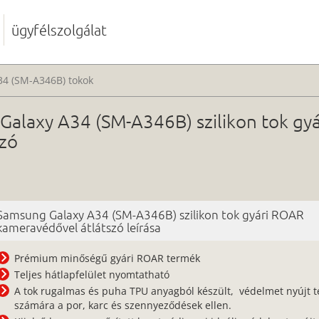
ügyfélszolgálat
34 (SM-A346B) tokok
Galaxy A34 (SM-A346B) szilikon tok gy
szó
Samsung Galaxy A34 (SM-A346B) szilikon tok gyári ROAR
kameravédővel átlátszó leírása
Prémium minőségű gyári ROAR termék
Teljes hátlapfelület nyomtatható
A tok rugalmas és puha TPU anyagból készült, védelmet nyújt 
számára a por, karc és szennyeződések ellen.