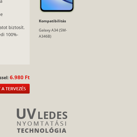
 a
ne
Kompatibilitás
tot biztosít.
Galaxy A34 (SM-
edi 100%-
A346B)
:
6.980 Ft
ssel:
 A TERVEZÉS