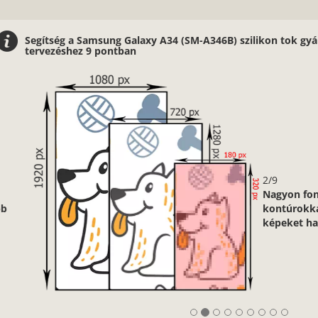
Segítség a Samsung Galaxy A34 (SM-A346B) szilikon tok gy
tervezéshez 9 pontban
2/9
Nagyon fontos, hogy jó minőségű, éles
kontúrokkal, jó fényviszonyokkal rendelkező
képeket használj.
Vásárlói vélemények
- 1310 értékelés