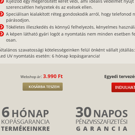
Kijelződ egy megerősített keret védi, ami ideális védelmet nyújt
szerencsétlen helyzetek és az esések ellen.
Speciálisan kialakított réteg gondoskodik arról, hogy telefonod 
párásodjon.
Tökéletes illeszkedés és könnyű felhelyezés, kényelmes használa
A képen látható gyári logót a nyomtatás nem minden esetben f
osan.
Általános szavatossági kötelességeinken felül önként vállalt jótállás
Led UV nyomtatás esetén: 6 hónap kopásgarancia!
3.990 Ft
:
Egyedi tervezé
Webshop ár
KOSÁRBA TESZEM
INDULHAT