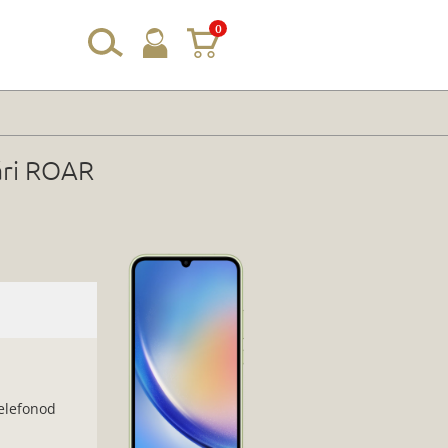
0
ári ROAR
telefonod