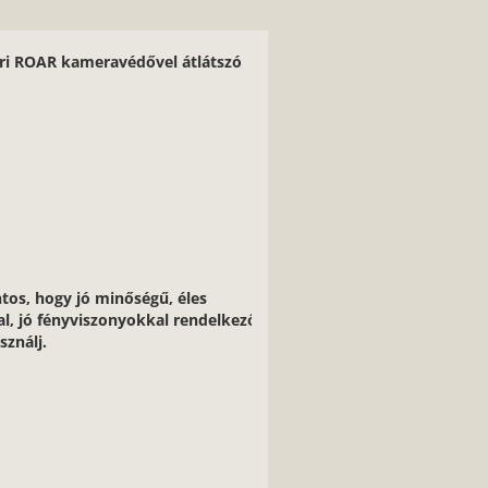
ári ROAR kameravédővel átlátszó
4.9