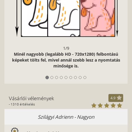
1/9
Minél nagyobb (legalább HD - 720x1280) felbontású
képeket tölts fel, mivel annál szebb lesz a nyomtatás
minősége is.
Vásárlói vélemények
4.9
- 1310 értékelés
Szilágyi Adrienn - Nagyon