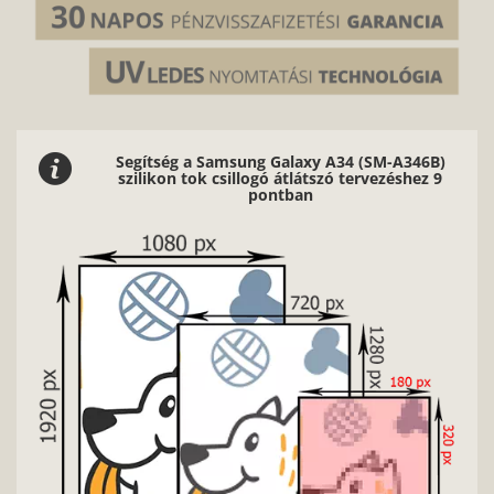
Segítség a Samsung Galaxy A34 (SM-A346B)
szilikon tok csillogó átlátszó tervezéshez 9
pontban
Nag