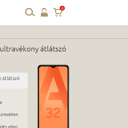
0
ultravékony átlátszó
 átlátszó
 a
zrevétlen
ődés ellen