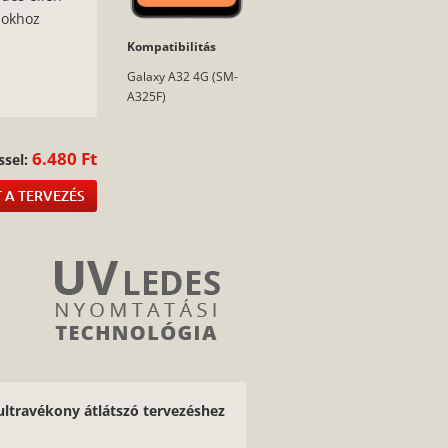
sokhoz
Kompatibilitás
:
Galaxy A32 4G (SM-
A325F)
6.480 Ft
ssel:
 A TERVEZÉS
ultravékony átlátszó tervezéshez