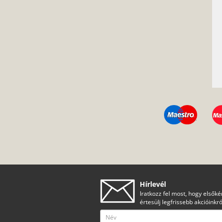
Hírlevél
Iratkozz fel most, hogy elsőké
értesülj legfrissebb akcióinkró