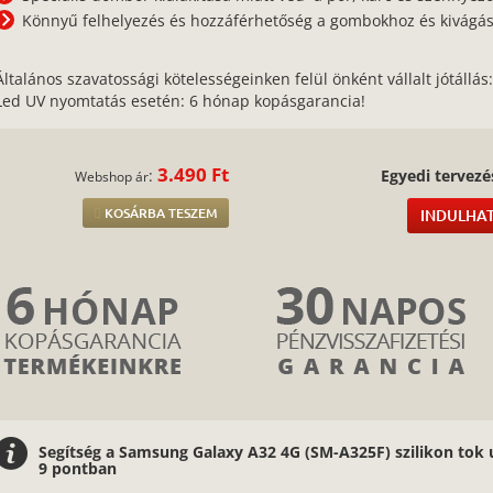
Könnyű felhelyezés és hozzáférhetőség a gombokhoz és kivágá
Általános szavatossági kötelességeinken felül önként vállalt jótállás
Led UV nyomtatás esetén: 6 hónap kopásgarancia!
3.490 Ft
:
Egyedi tervezé
Webshop ár
KOSÁRBA TESZEM
INDULHAT
Segítség a Samsung Galaxy A32 4G (SM-A325F) szilikon tok 
9 pontban