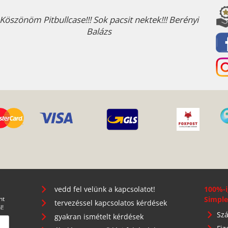
Köszönöm Pitbullcase!!! Sok pacsit nektek!!! Berényi
Balázs
vedd fel velünk a kapcsolatot!
100%-i
nt
Simple
tervezéssel kapcsolatos kérdések
l!
Szá
gyakran ismételt kérdések