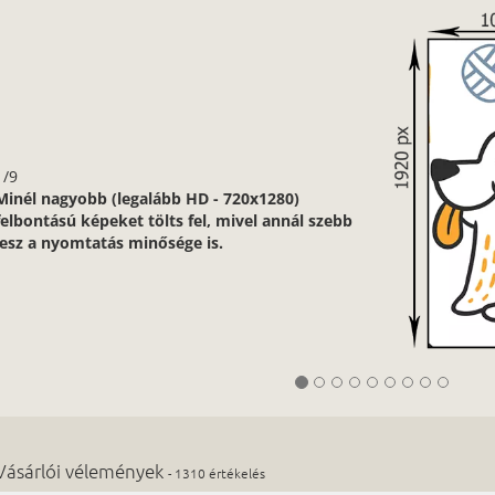
1/9
Minél nagyobb (legalább HD - 720x1280)
felbontású képeket tölts fel, mivel annál szebb
lesz a nyomtatás minősége is.
Vásárlói vélemények
- 1310 értékelés