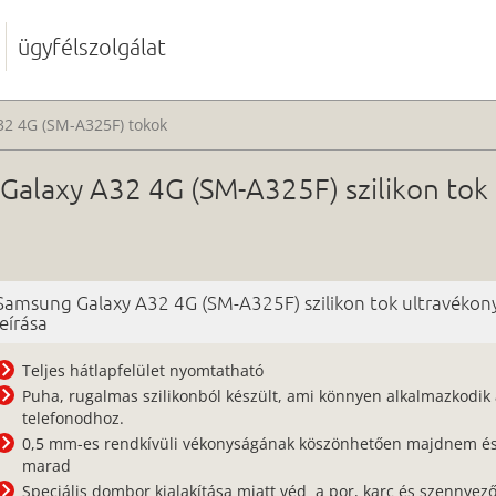
ügyfélszolgálat
32 4G (SM-A325F) tokok
alaxy A32 4G (SM-A325F) szilikon tok 
Samsung Galaxy A32 4G (SM-A325F) szilikon tok ultravékony
leírása
Teljes hátlapfelület nyomtatható
Puha, rugalmas szilikonból készült, ami könnyen alkalmazkodik
telefonodhoz.
0,5 mm-es rendkívüli vékonyságának köszönhetően majdnem és
marad
Speciális dombor kialakítása miatt véd a por, karc és szennyez