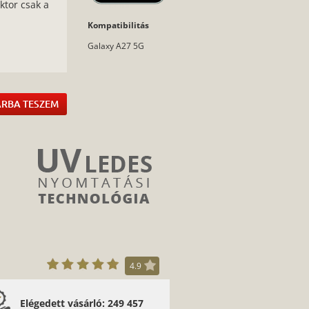
ktor csak a
Kompatibilitás
:
Galaxy A27 5G
RBA TESZEM
4.9
Elégedett vásárló: 249 457