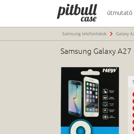
útmutató
Samsung telefontokok
Galaxy A
Samsung Galaxy A27 5