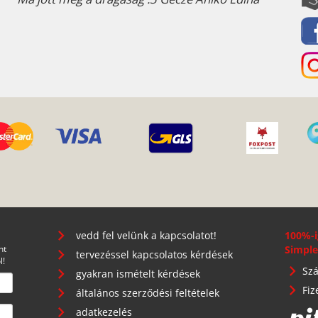
vedd fel velünk a kapcsolatot!
100%-i
nt
Simple
tervezéssel kapcsolatos kérdések
l!
Szá
gyakran ismételt kérdések
Fiz
általános szerződési feltételek
adatkezelés