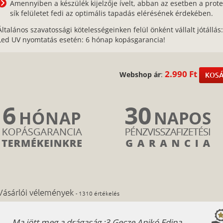
Amennyiben a készülék kijelzője ívelt, abban az esetben a prote
sík felületet fedi az optimális tapadás elérésének érdekében.
Általános szavatossági kötelességeinken felül önként vállalt jótállás
Led UV nyomtatás esetén: 6 hónap kopásgarancia!
2.990 Ft
Webshop ár
:
KOSÁ
Vásárlói vélemények
- 1310 értékelés
Ma jött meg a drágaság :3 Gecze Anikó Edina