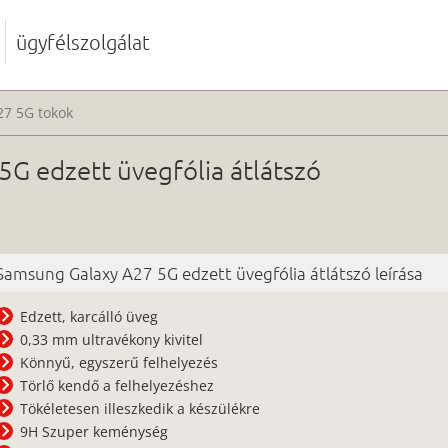
ügyfélszolgálat
27 5G tokok
G edzett üvegfólia átlátszó
Samsung Galaxy A27 5G edzett üvegfólia átlátszó leírása
Edzett, karcálló üveg
0,33 mm ultravékony kivitel
Könnyű, egyszerű felhelyezés
Törlő kendő a felhelyezéshez
Tökéletesen illeszkedik a készülékre
9H Szuper keménység