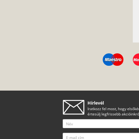
Hírlevél
Iratkozz fel most, hogy elsőké
értesülj legfrissebb akcióinkró