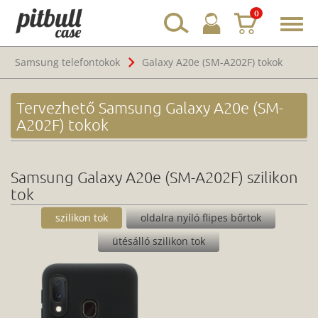
0
Toggl
navig
Samsung telefontokok
Galaxy A20e (SM-A202F) tokok
Tervezhető Samsung Galaxy A20e (SM-
A202F) tokok
Samsung Galaxy A20e (SM-A202F) szilikon
tok
szilikon tok
oldalra nyíló flipes bőrtok
ütésálló szilikon tok