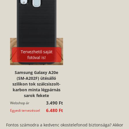
Tervezhető saját
fotóval is!
Samsung Galaxy A20e
(SM-A202F) ütésálló
szilikon tok szálcsiszolt-
karbon minta légpárnás
sarok fekete
3.490 Ft
Webshop ár
6.480 Ft
Egyedi tervezéssel
Fontos számodra a kedvenc okostelefonod biztonsága? Akkor