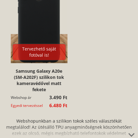
Tervezhető saját
fotóval is!
Samsung Galaxy A20e
(SM-A202F) szilikon tok
kameravédővel matt
fekete
3.490 Ft
Webshop ár
6.480 Ft
Egyedi tervezéssel
Webshopunkban a szilikon tokok széles választékát
megtalálod! Az ütésálló TPU anyagminőségnek köszönhetően
ezek az olcsó, mégis megbízható telefontokok védelmet