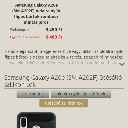
Samsung Galaxy A20e
(SM-A202F) oldalra nyíló
flipes bőrtok rombusz
mintás piros
3.490 Ft
Webshop ár
6.480 Ft
Egyedi tervezéssel
Ha az elegánsabb megjelenés híve vagy, akkor az oldalra nyíló
flipes bőrtok a neked találták ki! A tartós, strapabíró minőségű
anyagoknak köszönhetően ez a tartó dupla védelmet biztosít
az ütés, por, karc és a szennyeződések ellen, miközben
könnyen hozzáférsz az eszköz portjaihoz és kezelőpaneljéhez
Samsung Galaxy A20e (SM-A202F) ütésálló
is. A könnyen felhelyezhető és ugyanilyen egyszerűen
szilikon tok
eltávolítható flipes bőr telefontok egyszerre praktikus és jól is
néz ki: vásárold meg webshopunkban most, vagy tervezz
szilikon tok
oldalra nyíló flipes bőrtok
egyedi megjelenést hozzá!
ütésálló szilikon tok