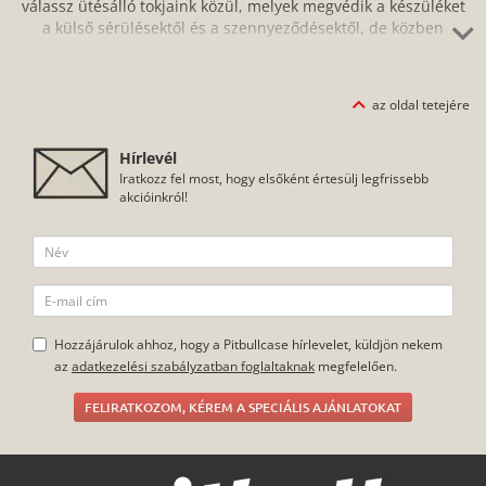
válassz ütésálló tokjaink közül, melyek megvédik a készüléket
a külső sérülésektől és a szennyeződésektől, de közben
ugyanolyan kényelmesen használhatod a telefont, mintha
nem is lenne rajta. Könnyen felhelyezhető telefontokjaink
között találsz közepesen ütésálló és ütésálló tokokat is,
az oldal tetejére
számos színben és verzióban. Kínálatunkban olyan gyártók
termékeit megtalálod, mint a BASEUS, az IMAK vagy a
Hírlevél
Spiegen.
Iratkozz fel most, hogy elsőként értesülj legfrissebb
akcióinkról!
Hozzájárulok ahhoz, hogy a Pitbullcase hírlevelet, küldjön nekem
az
adatkezelési szabályzatban foglaltaknak
megfelelően.
FELIRATKOZOM, KÉREM A SPECIÁLIS AJÁNLATOKAT