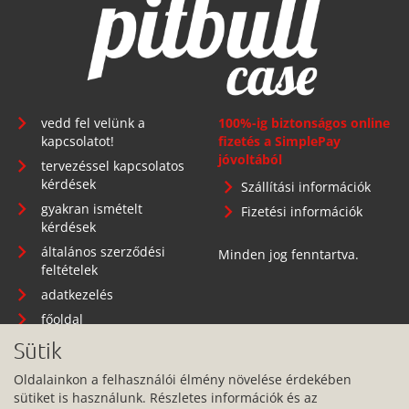
vedd fel velünk a
100%-ig biztonságos online
kapcsolatot!
fizetés a SimplePay
jóvoltából
tervezéssel kapcsolatos
kérdések
Szállítási információk
gyakran ismételt
Fizetési információk
kérdések
általános szerződési
Minden jog fenntartva.
feltételek
adatkezelés
főoldal
Sütik
Oldalainkon a felhasználói élmény növelése érdekében
sütiket is használunk. Részletes információk és az