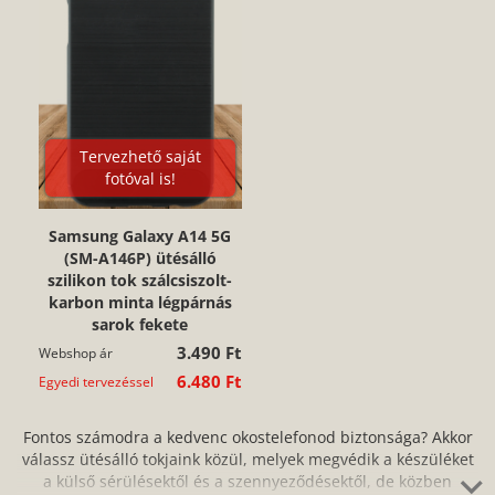
Tervezhető saját
fotóval is!
Samsung Galaxy A14 5G
(SM-A146P) ütésálló
szilikon tok szálcsiszolt-
karbon minta légpárnás
sarok fekete
3.490 Ft
Webshop ár
6.480 Ft
Egyedi tervezéssel
Fontos számodra a kedvenc okostelefonod biztonsága? Akkor
válassz ütésálló tokjaink közül, melyek megvédik a készüléket
a külső sérülésektől és a szennyeződésektől, de közben