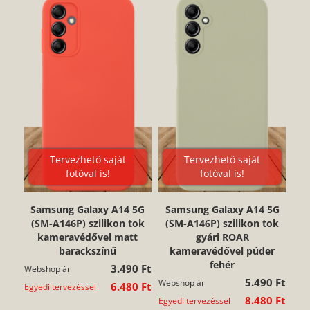
Tervezhető saját
Tervezhető saját
fotóval is!
fotóval is!
Samsung Galaxy A14 5G
Samsung Galaxy A14 5G
(SM-A146P) szilikon tok
(SM-A146P) szilikon tok
kameravédővel matt
gyári ROAR
barackszínű
kameravédővel púder
fehér
3.490 Ft
Webshop ár
5.490 Ft
Webshop ár
6.480 Ft
Egyedi tervezéssel
8.480 Ft
Egyedi tervezéssel