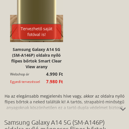
Tervezhető saját
fotóval is!
Samsung Galaxy A14 5G
(SM-A146P) oldalra nyíló
flipes bőrtok Smart Clear
View arany
4.990 Ft
Webshop ár
7.980 Ft
Egyedi tervezéssel
Ha az elegánsabb megjelenés híve vagy, akkor az oldalra nyíló
flipes bőrtok a neked találták ki! A tartós, strapabíró minőségű
anyagoknak köszönhetően ez a tartó dupla védelmet biztosít
az ütés, por, karc és a szennyeződések ellen, miközben
könnyen hozzáférsz az eszköz portjaihoz és kezelőpaneljéhez
Samsung Galaxy A14 5G (SM-A146P)
is. A könnyen felhelyezhető és ugyanilyen egyszerűen