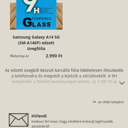
Samsung Galaxy A14 5G
(SM-A146P) edzett
üvegfólia
2.990 Ft
Webshop ár
Az edzett üvegből készült karcálló fólia tökéletesen illeszkedik
a telefonodra és megvédi a kijelzőt a sérülésektől. A 9H
megjelölés a felületi keménységet jelenti, az 1-től 10-ig
terjedő mohs-féle keménységi skálán. Ne aggódj, a fóliát
könnyen és egyszerűen fel tudod helyezni az okostelefonodra,
amihez segítséget nyújt a fóliához tartozó törlőkendő is. A
az oldal tetejére
protektornak a védelem mellett számos előnye van: nem
gyűjti az ujjlenyomatokat, zsírtaszító hatása van és nem kopik.
Hírlevél
Iratkozz fel most, hogy elsőként értesülj legfrissebb
akcióinkról!