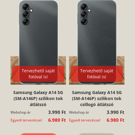
Tervezhető saját
Tervezhető saját
fotóval is!
fotóval is!
Samsung Galaxy A14 5G
Samsung Galaxy A14 5G
(SM-A146P) szilikon tok
(SM-A146P) szilikon tok
átlátszó
csillogó átlátszó
3.990 Ft
3.990 Ft
Webshop ár
Webshop ár
6.980 Ft
6.980 Ft
Egyedi tervezéssel
Egyedi tervezéssel