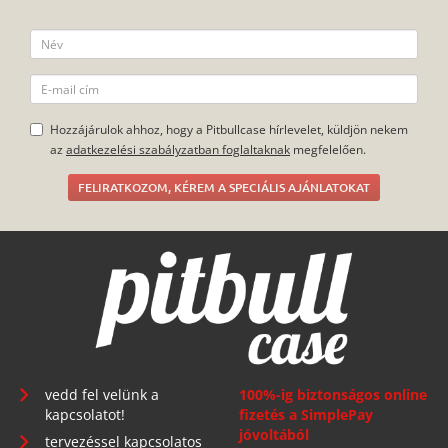
Hozzájárulok ahhoz, hogy a Pitbullcase hírlevelet, küldjön nekem
az
adatkezelési szabályzatban foglaltaknak
megfelelően.
FELIRATKOZOM, KÉREM A SPECIÁLIS AJÁNLATOKAT
vedd fel velünk a
100%-ig biztonságos online
kapcsolatot!
fizetés a SimplePay
jóvoltából
tervezéssel kapcsolatos