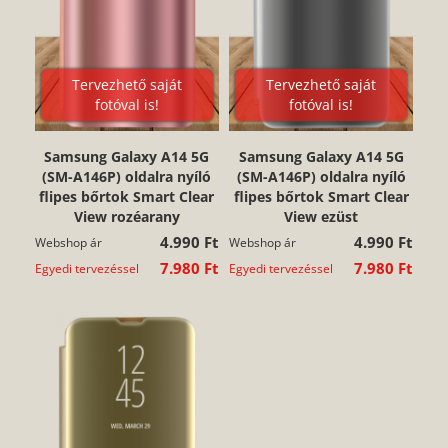
Tervezhető saját
Tervezhető saját
fotóval is!
fotóval is!
Samsung Galaxy A14 5G
Samsung Galaxy A14 5G
(SM-A146P) oldalra nyíló
(SM-A146P) oldalra nyíló
flipes bőrtok Smart Clear
flipes bőrtok Smart Clear
View rozéarany
View ezüst
4.990 Ft
4.990 Ft
Webshop ár
Webshop ár
7.980 Ft
7.980 Ft
Egyedi tervezéssel
Egyedi tervezéssel