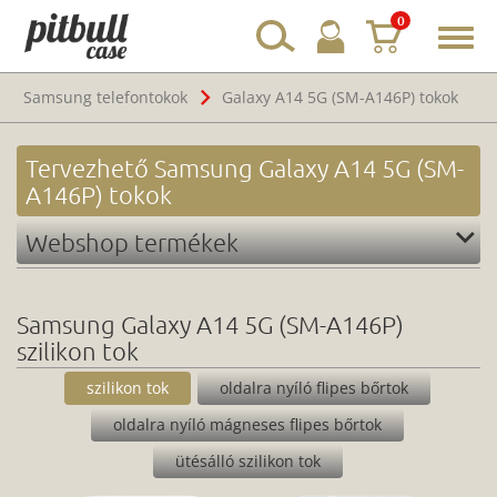
0
Toggl
navig
Samsung telefontokok
Galaxy A14 5G (SM-A146P) tokok
Tervezhető Samsung Galaxy A14 5G (SM-
A146P) tokok
Webshop termékek
Samsung Galaxy A14 5G (SM-A146P)
szilikon tok
szilikon tok
oldalra nyíló flipes bőrtok
oldalra nyíló mágneses flipes bőrtok
ütésálló szilikon tok