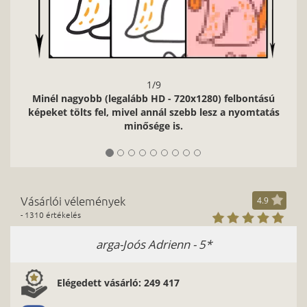
1/9
Minél nagyobb (legalább HD - 720x1280) felbontású
képeket tölts fel, mivel annál szebb lesz a nyomtatás
minősége is.
Vásárlói vélemények
4.9
- 1310 értékelés
arga-Joós Adrienn - 5*
Elégedett vásárló: 249 417