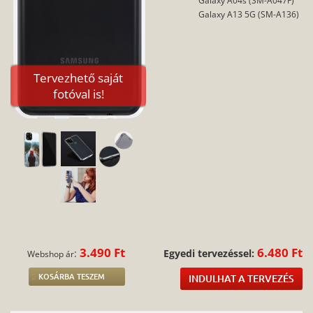
Galaxy A04s (SM-A047F)
Galaxy A13 5G (SM-A136)
Tervezhető saját
fotóval is!
3.490 Ft
6.480 Ft
:
Egyedi tervezéssel:
Webshop ár
KOSÁRBA TESZEM
INDULHAT A TERVEZÉS