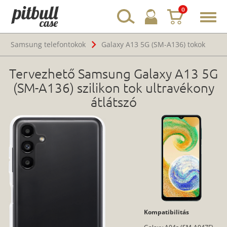
0
Toggl
navig
Samsung telefontokok
Galaxy A13 5G (SM-A136) tokok
Tervezhető Samsung Galaxy A13 5G
(SM-A136) szilikon tok ultravékony
átlátszó
Kompatibilitás