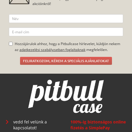
akcióinkról!
Hozzájárulok ahhoz, hogy a Pitbullcase hírlevelet, küldjön nekem
az
adatkezelési szabályzatban foglaltaknak
megfelelően.
FELIRATKOZOM, KÉREM A SPECIÁLIS AJÁNLATOKAT
vedd fel velünk a
100%-ig biztonságos online
kapcsolatot!
fizetés a SimplePay