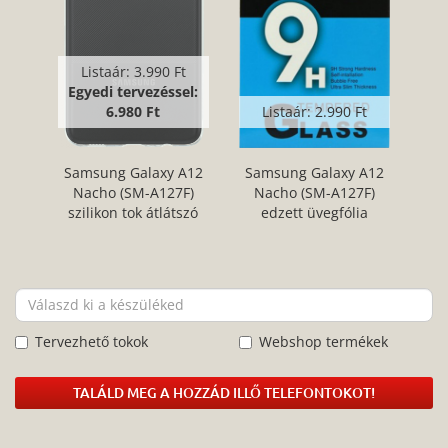
Listaár:
3.990 Ft
Egyedi tervezéssel:
6.980 Ft
Listaár:
2.990 Ft
Samsung Galaxy A12
Samsung Galaxy A12
Nacho (SM-A127F)
Nacho (SM-A127F)
szilikon tok átlátszó
edzett üvegfólia
Tervezhető tokok
Webshop termékek
TALÁLD MEG A HOZZÁD ILLŐ TELEFONTOKOT!