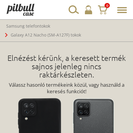
0
Toggl
navig
Samsung telefontokok
Galaxy A12 Nacho (SM-A127F) tokok
Elnézést kérünk, a keresett termék
sajnos jelenleg nincs
raktárkészleten.
Válassz hasonló termékeink közül, vagy használd a
keresés funkciót!