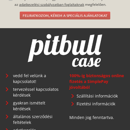
az
adatkezelési szabályzatban foglaltaknak
megfelelően.
FELIRATKOZOM, KÉREM A SPECIÁLIS AJÁNLATOKAT
vedd fel velünk a
100%-ig biztonságos online
kapcsolatot!
fizetés a SimplePay
jóvoltából
tervezéssel kapcsolatos
kérdések
Szállítási információk
gyakran ismételt
Fizetési információk
kérdések
általános szerződési
Minden jog fenntartva.
feltételek