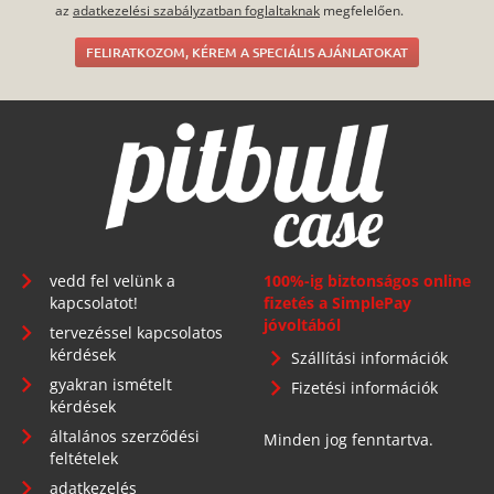
az
adatkezelési szabályzatban foglaltaknak
megfelelően.
FELIRATKOZOM, KÉREM A SPECIÁLIS AJÁNLATOKAT
vedd fel velünk a
100%-ig biztonságos online
kapcsolatot!
fizetés a SimplePay
jóvoltából
tervezéssel kapcsolatos
kérdések
Szállítási információk
gyakran ismételt
Fizetési információk
kérdések
általános szerződési
Minden jog fenntartva.
feltételek
adatkezelés