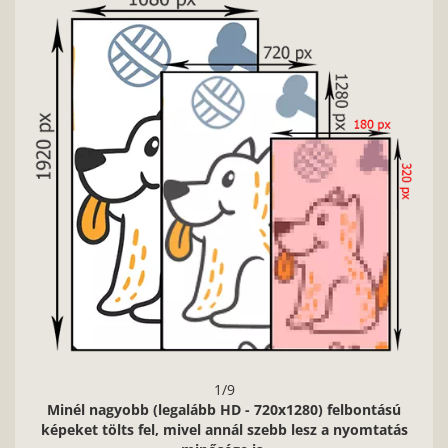
Nag
1/9
Minél nagyobb (legalább HD - 720x1280) felbontású
képeket tölts fel, mivel annál szebb lesz a nyomtatás