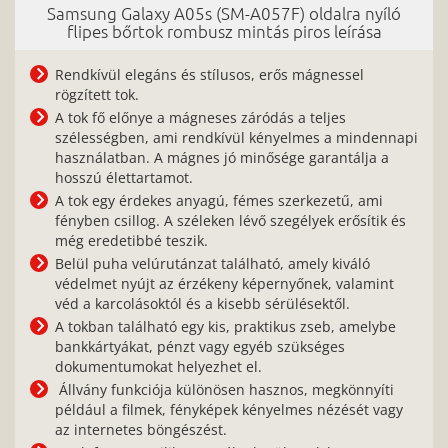
Samsung Galaxy A05s (SM-A057F) oldalra nyíló
flipes bőrtok rombusz mintás piros leírása
Rendkívül elegáns és stílusos, erős mágnessel
rögzített tok.
A tok fő előnye a mágneses záródás a teljes
szélességben, ami rendkívül kényelmes a mindennapi
használatban. A mágnes jó minősége garantálja a
hosszú élettartamot.
A tok egy érdekes anyagú, fémes szerkezetű, ami
fényben csillog. A széleken lévő szegélyek erősítik és
még eredetibbé teszik.
Belül puha velúrutánzat található, amely kiváló
védelmet nyújt az érzékeny képernyőnek, valamint
véd a karcolásoktól és a kisebb sérülésektől.
A tokban található egy kis, praktikus zseb, amelybe
bankkártyákat, pénzt vagy egyéb szükséges
dokumentumokat helyezhet el.
Állvány funkciója különösen hasznos, megkönnyíti
például a filmek, fényképek kényelmes nézését vagy
az internetes böngészést.