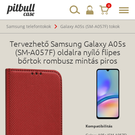
0
Toggl
navig
Samsung telefontokok
Galaxy A05s (SM-A057F) tokok
Tervezhető Samsung Galaxy A05s
(SM-A057F) oldalra nyíló flipes
bőrtok rombusz mintás piros
Kompatibilitás
Galaxy A05s (SM-A057F)