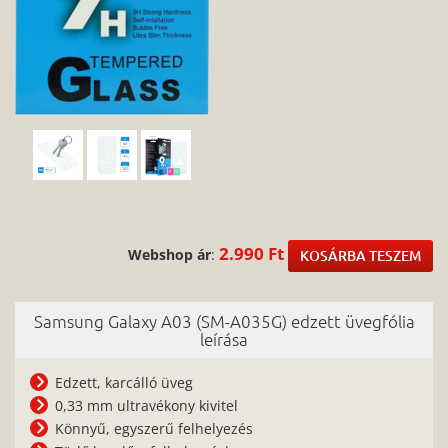
2.990 Ft
Webshop ár
:
KOSÁRBA TESZEM
Samsung Galaxy A03 (SM-A035G) edzett üvegfólia
leírása
Edzett, karcálló üveg
0,33 mm ultravékony kivitel
Könnyű, egyszerű felhelyezés