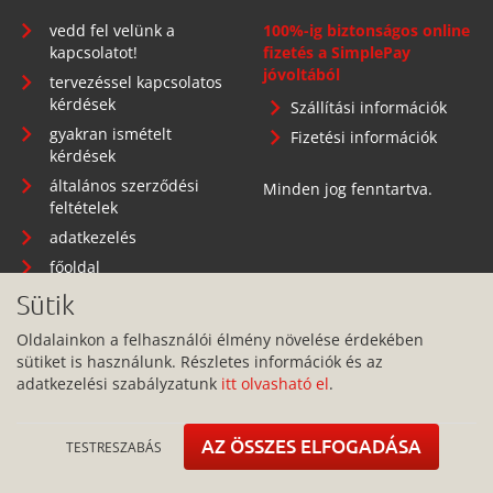
vedd fel velünk a
100%-ig biztonságos online
kapcsolatot!
fizetés a SimplePay
jóvoltából
tervezéssel kapcsolatos
kérdések
Szállítási információk
gyakran ismételt
Fizetési információk
kérdések
általános szerződési
Minden jog fenntartva.
feltételek
adatkezelés
főoldal
Sütik
Oldalainkon a felhasználói élmény növelése érdekében
sütiket is használunk. Részletes információk és az
Telephely: 1134 Budapest, Angyalföldi út 25.
adatkezelési szabályzatunk
itt olvasható el
.
info@pitbullcase.hu
+36706364305
AZ ÖSSZES ELFOGADÁSA
TESTRESZABÁS