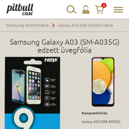
0
Toggl
navig
Samsung telefontokok
Galaxy A03 (SM-A035G) tokok
Samsung Galaxy A03 (SM-A035G)
edzett üvegfólia
Kompatibilitás
Galaxy A03 (SM-A035G)