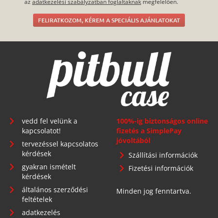
az
adatkezelési szabályzatban foglaltaknak
megfelelően.
FELIRATKOZOM, KÉREM A SPECIÁLIS AJÁNLATOKAT
vedd fel velünk a
100%-ig biztonságos online
kapcsolatot!
fizetés a SimplePay
jóvoltából
tervezéssel kapcsolatos
kérdések
Szállítási információk
gyakran ismételt
Fizetési információk
kérdések
általános szerződési
Minden jog fenntartva.
feltételek
adatkezelés