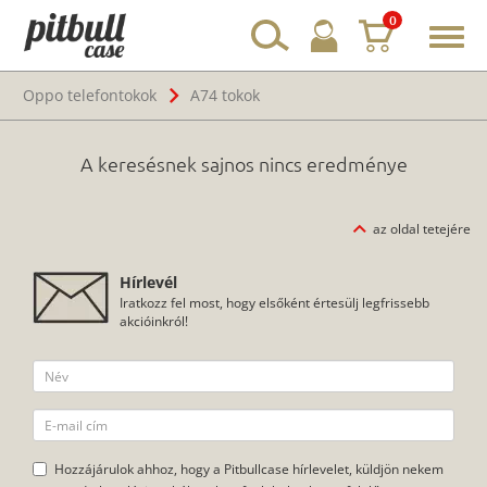
0
Toggl
navig
Oppo telefontokok
A74 tokok
A keresésnek sajnos nincs eredménye
az oldal tetejére
Hírlevél
Iratkozz fel most, hogy elsőként értesülj legfrissebb
akcióinkról!
Hozzájárulok ahhoz, hogy a Pitbullcase hírlevelet, küldjön nekem