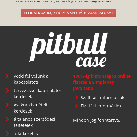
az
adatkezelési szabályzatban foglaltaknak
megfelelően.
FELIRATKOZOM, KÉREM A SPECIÁLIS AJÁNLATOKAT
vedd fel velünk a
100%-ig biztonságos online
kapcsolatot!
fizetés a SimplePay
jóvoltából
tervezéssel kapcsolatos
kérdések
Szállítási információk
gyakran ismételt
Fizetési információk
kérdések
általános szerződési
Minden jog fenntartva.
feltételek
adatkezelés