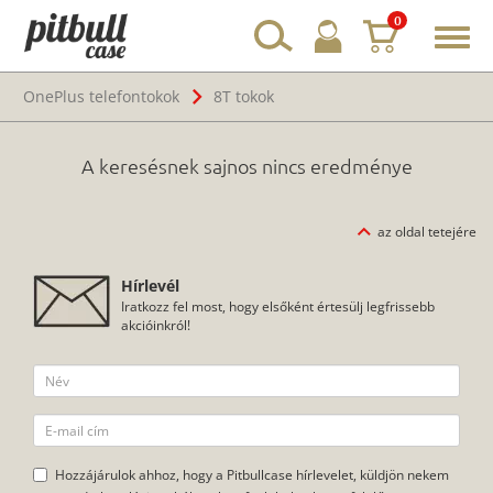
0
Toggl
navig
OnePlus telefontokok
8T tokok
A keresésnek sajnos nincs eredménye
az oldal tetejére
Hírlevél
Iratkozz fel most, hogy elsőként értesülj legfrissebb
akcióinkról!
Hozzájárulok ahhoz, hogy a Pitbullcase hírlevelet, küldjön nekem