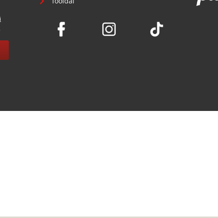
főoldal
i
.