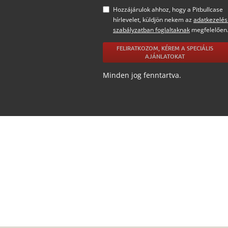
Hozzájárulok ahhoz, hogy a Pitbullcase
hírlevelet, küldjön nekem az
adatkezelés
szabályzatban foglaltaknak
megfelelően
FELIRATKOZOM, KÉREM A SPECIÁLIS
AJÁNLATOKAT
Minden jog fenntartva.