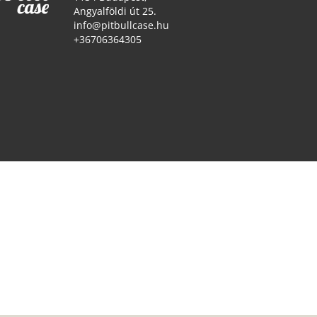
Angyalföldi út 25.
info@pitbullcase.hu
+36706364305