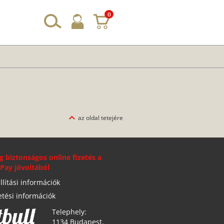
0
az oldal tetejére
g biztonságos online fizetés a
Pay jóvoltából
llítási információk
etési információk
Telephely:
1134 Budapest,