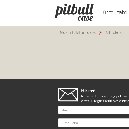
útmutató
Nokia telefontokok
2.4 tokok
Hírlevél
Iratkozz fel most, hogy elsőké
értesülj legfrissebb akcióinkró