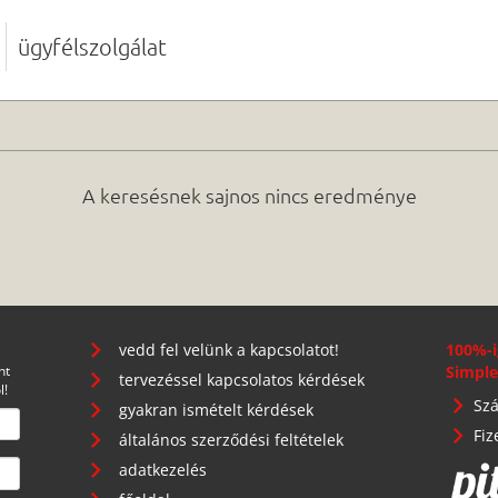
ügyfélszolgálat
A keresésnek sajnos nincs eredménye
vedd fel velünk a kapcsolatot!
100%-i
nt
Simple
tervezéssel kapcsolatos kérdések
l!
Szá
gyakran ismételt kérdések
Fiz
általános szerződési feltételek
adatkezelés