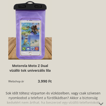
Motorola Moto Z Dual
vízálló tok univerzális lila
3.990 Ft
Webshop ár
Sok időt töltesz vízparton és vízközelben, vagy csak szívesen
nyomkodod a telefont a fürdőkádban? Akkor a biztonság
kedvéért nem árthat, ha beszerzel egy vízálló telefontokot!