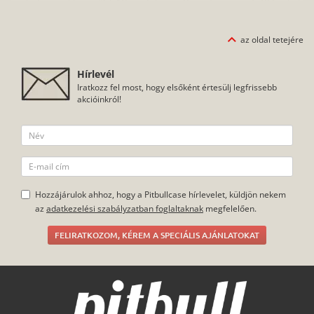
Webshopunkban többféle színben válogathatsz a vízálló tokok
közül, melyek nemcsak a víztől, de a külső sérülésektől is
megvédik a mobilodat, legyen szó ütésről, karcolásról, porról
az oldal tetejére
vagy egyéb szennyeződésekről. Akárcsak a többi termékünk
esetében, a tokok tartós, strapabíró anyagból készülnek és
nagyon könnyű felrakni őket a telefonra.
Hírlevél
Iratkozz fel most, hogy elsőként értesülj legfrissebb
akcióinkról!
Hozzájárulok ahhoz, hogy a Pitbullcase hírlevelet, küldjön nekem
az
adatkezelési szabályzatban foglaltaknak
megfelelően.
FELIRATKOZOM, KÉREM A SPECIÁLIS AJÁNLATOKAT