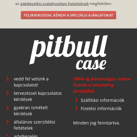
az
adatkezelési szabályzatban foglaltaknak
megfelelően.
FELIRATKOZOM, KÉREM A SPECIÁLIS AJÁNLATOKAT
vedd fel velünk a
100%-ig biztonságos online
kapcsolatot!
fizetés a SimplePay
jóvoltából
tervezéssel kapcsolatos
kérdések
Szállítási információk
gyakran ismételt
Fizetési információk
kérdések
általános szerződési
Minden jog fenntartva.
feltételek
adatkezelés