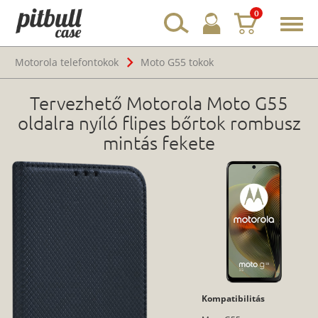
0
Toggl
navig
Motorola telefontokok
Moto G55 tokok
Tervezhető Motorola Moto G55
oldalra nyíló flipes bőrtok rombusz
mintás fekete
Kompatibilitás