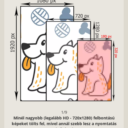
Nag
1/9
Minél nagyobb (legalább HD - 720x1280) felbontású
képeket tölts fel, mivel annál szebb lesz a nyomtatás