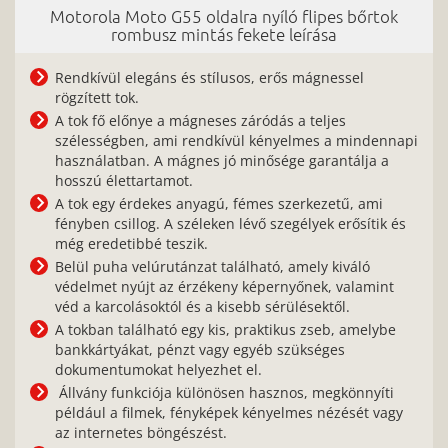
Motorola Moto G55 oldalra nyíló flipes bőrtok
rombusz mintás fekete leírása
Rendkívül elegáns és stílusos, erős mágnessel
rögzített tok.
A tok fő előnye a mágneses záródás a teljes
szélességben, ami rendkívül kényelmes a mindennapi
használatban. A mágnes jó minősége garantálja a
hosszú élettartamot.
A tok egy érdekes anyagú, fémes szerkezetű, ami
fényben csillog. A széleken lévő szegélyek erősítik és
még eredetibbé teszik.
Belül puha velúrutánzat található, amely kiváló
védelmet nyújt az érzékeny képernyőnek, valamint
véd a karcolásoktól és a kisebb sérülésektől.
A tokban található egy kis, praktikus zseb, amelybe
bankkártyákat, pénzt vagy egyéb szükséges
dokumentumokat helyezhet el.
Állvány funkciója különösen hasznos, megkönnyíti
például a filmek, fényképek kényelmes nézését vagy
az internetes böngészést.