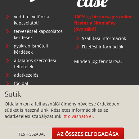
vedd fel velünk a
100%-ig biztonságos online
kapcsolatot!
fizetés a SimplePay
jóvoltából
tervezéssel kapcsolatos
kérdések
Szállítási információk
gyakran ismételt
Fizetési információk
kérdések
általános szerződési
Minden jog fenntartva.
feltételek
adatkezelés
főoldal
Sütik
Oldalainkon a felhasználói élmény növelése érdekében
sütiket is használunk. Részletes információk és az
Telephely: 1134 Budapest, Angyalföldi út 25.
adatkezelési szabályzatunk
itt olvasható el
.
info@pitbullcase.hu
+36706364305
AZ ÖSSZES ELFOGADÁSA
TESTRESZABÁS