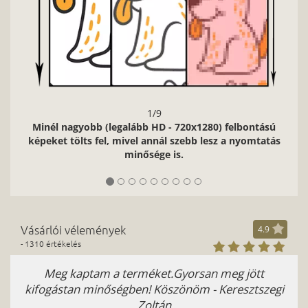
1/9
Minél nagyobb (legalább HD - 720x1280) felbontású
képeket tölts fel, mivel annál szebb lesz a nyomtatás
minősége is.
Vásárlói vélemények
4.9
- 1310 értékelés
Meg kaptam a terméket.Gyorsan meg jött
kifogástan minőségben! Köszönöm - Keresztszegi
Zoltán