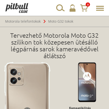
0
Toggl
navig
Motorola telefontokok
Moto G32 tokok
Tervezhető Motorola Moto G32
szilikon tok közepesen ütésálló
légpárnás sarok kameravédővel
átlátszó
Kompatibilitás