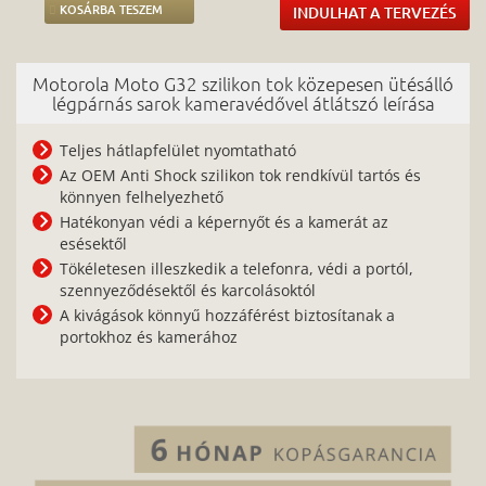
KOSÁRBA TESZEM
INDULHAT A TERVEZÉS
Motorola Moto G32 szilikon tok közepesen ütésálló
légpárnás sarok kameravédővel átlátszó leírása
Teljes hátlapfelület nyomtatható
Az OEM Anti Shock szilikon tok rendkívül tartós és
könnyen felhelyezhető
Hatékonyan védi a képernyőt és a kamerát az
esésektől
Tökéletesen illeszkedik a telefonra, védi a portól,
szennyeződésektől és karcolásoktól
A kivágások könnyű hozzáférést biztosítanak a
portokhoz és kamerához