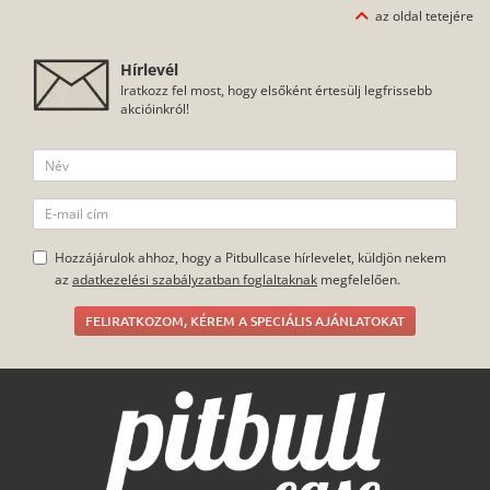
az oldal tetejére
Hírlevél
Iratkozz fel most, hogy elsőként értesülj legfrissebb
akcióinkról!
Hozzájárulok ahhoz, hogy a Pitbullcase hírlevelet, küldjön nekem
az
adatkezelési szabályzatban foglaltaknak
megfelelően.
FELIRATKOZOM, KÉREM A SPECIÁLIS AJÁNLATOKAT