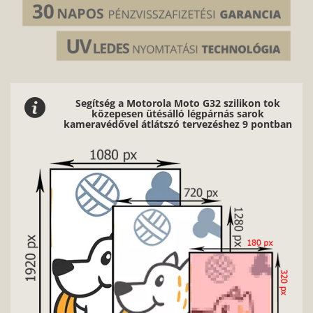
Segítség a Motorola Moto G32 szilikon tok
közepesen ütésálló légpárnás sarok
kameravédővel átlátszó tervezéshez 9 pontban
Nag