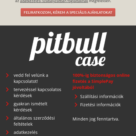
az
adatkezelési szabályzatban foglaltaknak
megfelelően.
FELIRATKOZOM, KÉREM A SPECIÁLIS AJÁNLATOKAT
vedd fel velünk a
100%-ig biztonságos online
kapcsolatot!
fizetés a SimplePay
jóvoltából
tervezéssel kapcsolatos
kérdések
Szállítási információk
gyakran ismételt
Fizetési információk
kérdések
általános szerződési
Minden jog fenntartva.
feltételek
adatkezelés