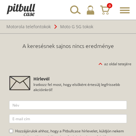
0
Toggl
navig
Motorola telefontokok
Moto G 5G tokok
A keresésnek sajnos nincs eredménye
az oldal tetejére
Hírlevél
Iratkozz fel most, hogy elsőként értesülj legfrissebb
akcióinkról!
Hozzájárulok ahhoz, hogy a Pitbullcase hírlevelet, küldjön nekem