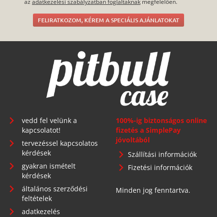
az
adatkezelési szabályzatban foglaltaknak
megfelelően.
FELIRATKOZOM, KÉREM A SPECIÁLIS AJÁNLATOKAT
vedd fel velünk a
100%-ig biztonságos online
kapcsolatot!
fizetés a SimplePay
jóvoltából
tervezéssel kapcsolatos
kérdések
Szállítási információk
gyakran ismételt
Fizetési információk
kérdések
általános szerződési
Minden jog fenntartva.
feltételek
adatkezelés