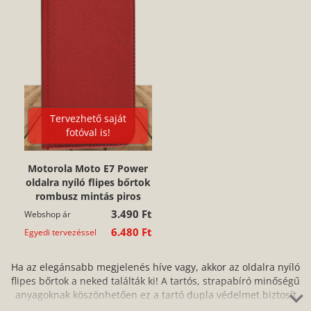
Tervezhető saját
fotóval is!
Motorola Moto E7 Power
oldalra nyíló flipes bőrtok
rombusz mintás piros
3.490 Ft
Webshop ár
6.480 Ft
Egyedi tervezéssel
Ha az elegánsabb megjelenés híve vagy, akkor az oldalra nyíló
flipes bőrtok a neked találták ki! A tartós, strapabíró minőségű
anyagoknak köszönhetően ez a tartó dupla védelmet biztosít
az ütés, por, karc és a szennyeződések ellen, miközben