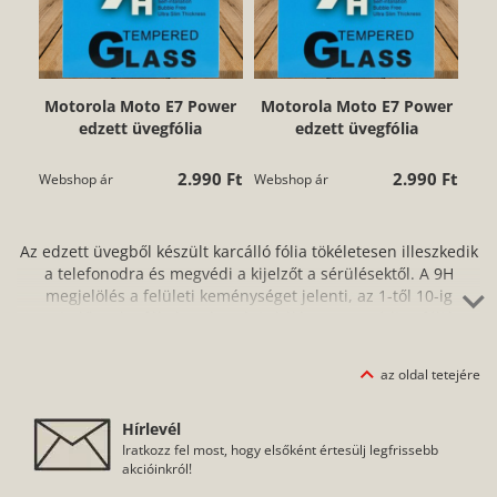
Motorola Moto E7 Power
Motorola Moto E7 Power
edzett üvegfólia
edzett üvegfólia
2.990 Ft
2.990 Ft
Webshop ár
Webshop ár
Az edzett üvegből készült karcálló fólia tökéletesen illeszkedik
a telefonodra és megvédi a kijelzőt a sérülésektől. A 9H
megjelölés a felületi keménységet jelenti, az 1-től 10-ig
terjedő mohs-féle keménységi skálán. Ne aggódj, a fóliát
könnyen és egyszerűen fel tudod helyezni az okostelefonodra,
amihez segítséget nyújt a fóliához tartozó törlőkendő is. A
az oldal tetejére
protektornak a védelem mellett számos előnye van: nem
gyűjti az ujjlenyomatokat, zsírtaszító hatása van és nem kopik.
Hírlevél
Iratkozz fel most, hogy elsőként értesülj legfrissebb
akcióinkról!