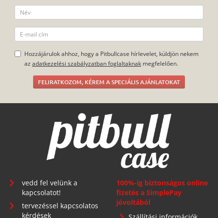
Hozzájárulok ahhoz, hogy a Pitbullcase hírlevelet, küldjön nekem
az
adatkezelési szabályzatban foglaltaknak
megfelelően.
FELIRATKOZOM, KÉREM A SPECIÁLIS AJÁNLATOKAT
vedd fel velünk a
100%-ig biztonságos online
kapcsolatot!
fizetés a SimplePay
jóvoltából
tervezéssel kapcsolatos
kérdések
Szállítási információk