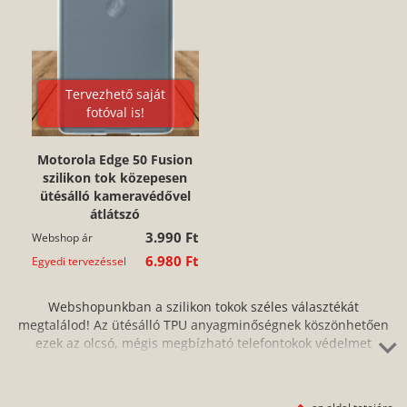
Tervezhető saját
fotóval is!
Motorola Edge 50 Fusion
szilikon tok közepesen
ütésálló kameravédővel
átlátszó
3.990 Ft
Webshop ár
6.980 Ft
Egyedi tervezéssel
Webshopunkban a szilikon tokok széles választékát
megtalálod! Az ütésálló TPU anyagminőségnek köszönhetően
ezek az olcsó, mégis megbízható telefontokok védelmet
nyújtanak az ütés, a karc, a por és a szennyeződés ellen,
miközben a szilikon nagyfokú rugalmassága miatt tökéletesen
illeszkednek a készülékedre. Nagyon könnyen és egyszerűen