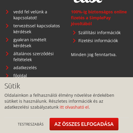
vedd fel velünk a
100%-ig biztonságos online
kapcsolatot!
fizetés a SimplePay
jóvoltából
tervezéssel kapcsolatos
kérdések
Szállítási információk
gyakran ismételt
Fizetési információk
kérdések
általános szerződési
Minden jog fenntartva.
feltételek
adatkezelés
főoldal
Sütik
Oldalainkon a felhasználói élmény növelése érdekében
sütiket is használunk. Részletes információk és az
Telephely: 1134 Budapest, Angyalföldi út 25.
adatkezelési szabályzatunk
itt olvasható el
.
info@pitbullcase.hu
+36706364305
AZ ÖSSZES ELFOGADÁSA
TESTRESZABÁS