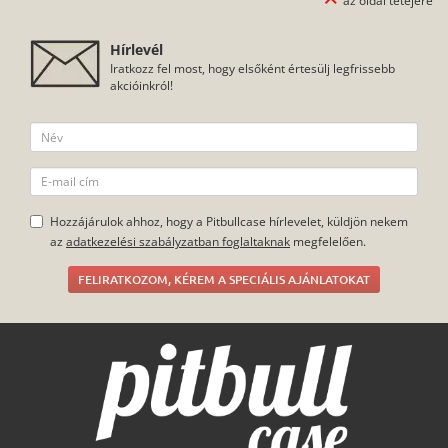
az oldal tetejére
fel tudod helyezni az okostelefonra, és ugyanilyen gyors az
eltávolítása is. Ideális választás, ha saját magadnak terveznél
tokot, hiszen a teljes hátlapfelület nyomtatható.
Hírlevél
Iratkozz fel most, hogy elsőként értesülj legfrissebb
akcióinkról!
Hozzájárulok ahhoz, hogy a Pitbullcase hírlevelet, küldjön nekem
az
adatkezelési szabályzatban foglaltaknak
megfelelően.
FELIRATKOZOM, KÉREM A SPECIÁLIS AJÁNLATOKAT