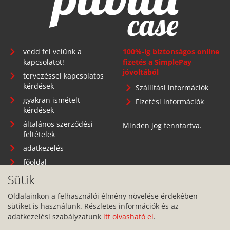
vedd fel velünk a
100%-ig biztonságos online
kapcsolatot!
fizetés a SimplePay
jóvoltából
tervezéssel kapcsolatos
kérdések
Szállítási információk
gyakran ismételt
Fizetési információk
kérdések
általános szerződési
Minden jog fenntartva.
feltételek
adatkezelés
főoldal
Sütik
Oldalainkon a felhasználói élmény növelése érdekében
sütiket is használunk. Részletes információk és az
Telephely: 1134 Budapest, Angyalföldi út 25.
adatkezelési szabályzatunk
itt olvasható el
.