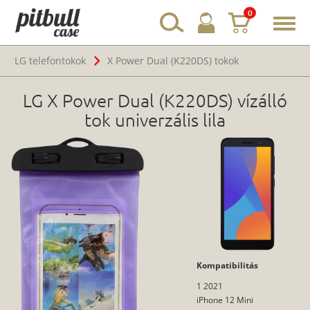
0
Toggl
navig
LG telefontokok
X Power Dual (K220DS) tokok
LG X Power Dual (K220DS) vízálló
tok univerzális lila
Kompatibilitás
1 2021
iPhone 12 Mini