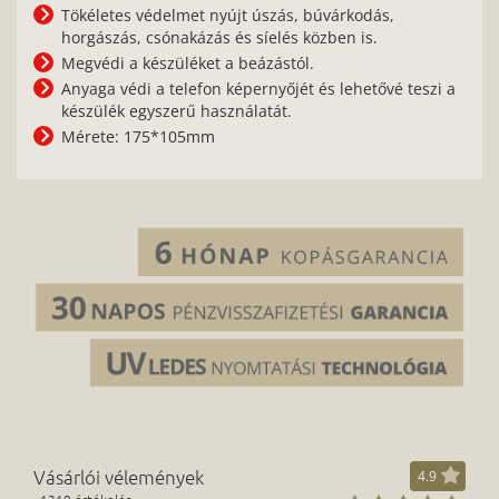
Tökéletes védelmet nyújt úszás, búvárkodás,
horgászás, csónakázás és síelés közben is.
Megvédi a készüléket a beázástól.
Anyaga védi a telefon képernyőjét és lehetővé teszi a
készülék egyszerű használatát.
Mérete: 175*105mm
Vásárlói vélemények
4.9