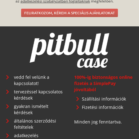
az
adatkezelési szabályzatban foglaltaknak
megfelelően.
FELIRATKOZOM, KÉREM A SPECIÁLIS AJÁNLATOKAT
vedd fel velünk a
100%-ig biztonságos online
kapcsolatot!
fizetés a SimplePay
jóvoltából
tervezéssel kapcsolatos
kérdések
Szállítási információk
gyakran ismételt
Fizetési információk
kérdések
általános szerződési
Minden jog fenntartva.
feltételek
adatkezelés