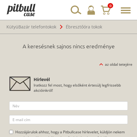
0
Toggl
navig
KütyüBazár telefontokok
Ébresztőóra tokok
A keresésnek sajnos nincs eredménye
az oldal tetejére
Hírlevél
Iratkozz fel most, hogy elsőként értesülj legfrissebb
akcióinkról!
Hozzájárulok ahhoz, hogy a Pitbullcase hírlevelet, küldjön nekem