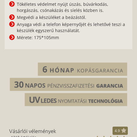
Tökéletes védelmet nyújt úszás, búvárkodás,
horgászás, csónakázás és síelés közben is.
Megvédi a készüléket a beázástól.
Anyaga védi a telefon képernyőjét és lehetővé teszi a
készülék egyszerű használatát.
Mérete: 175*105mm
Vásárlói vélemények
4.9