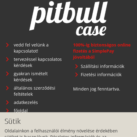
vedd fel velünk a
100%-ig biztonságos online
kapcsolatot!
fizetés a SimplePay
jóvoltából
tervezéssel kapcsolatos
kérdések
Szállítási információk
gyakran ismételt
Fizetési információk
kérdések
általános szerződési
Minden jog fenntartva.
feltételek
adatkezelés
főoldal
Sütik
Oldalainkon a felhasználói élmény növelése érdekében
sütiket is használunk. Részletes információk és az