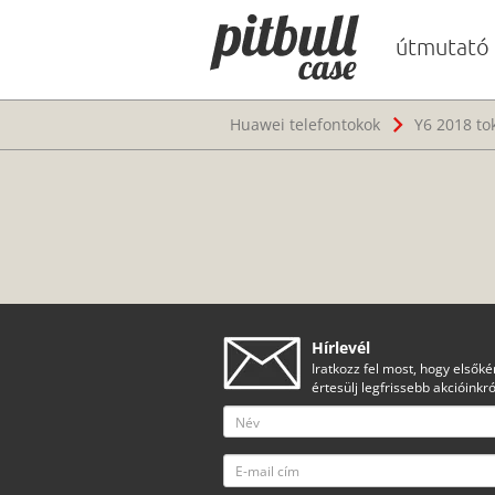
útmutató
Huawei telefontokok
Y6 2018 to
Hírlevél
Iratkozz fel most, hogy elsőké
értesülj legfrissebb akcióinkró