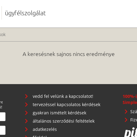
ügyfélszolgálat
kok
A keresésnek sajnos nincs eredménye
vedd fel velünk a kapcsolatot!
100%-i
nt
Simple
tervezéssel kapcsolatos kérdések
l!
Szá
gyakran ismételt kérdések
Fiz
általános szerződési feltételek
adatkezelés