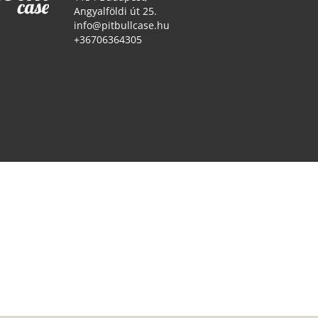
Angyalföldi út 25.
info@pitbullcase.hu
+36706364305