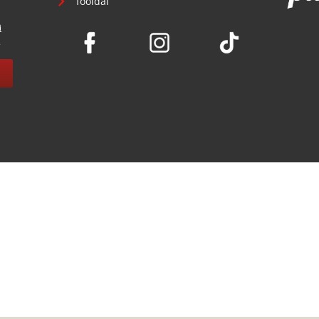
főoldal
i
.