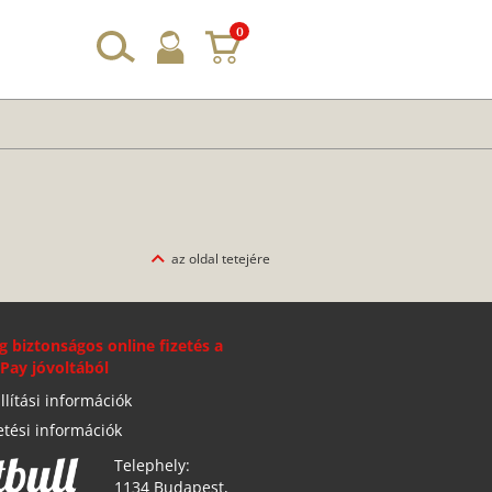
0
az oldal tetejére
g biztonságos online fizetés a
Pay jóvoltából
llítási információk
etési információk
Telephely:
1134 Budapest,