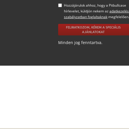
Hozzájárulok ahhoz, hogy a Pitbullcase
hírlevelet, küldjön nekem az
adatkezelés
szabályzatban foglaltaknak
megfelelően
FELIRATKOZOM, KÉREM A SPECIÁLIS
AJÁNLATOKAT
Minden jog fenntartva.