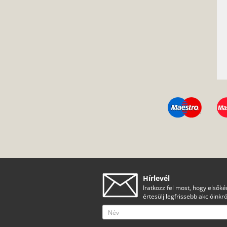
Hírlevél
Iratkozz fel most, hogy elsőké
értesülj legfrissebb akcióinkró