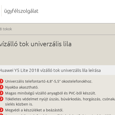
ügyfélszolgálat
8 tokok
zálló tok univerzális lila
Huawei Y5 Lite 2018 vízálló tok univerzális lila leírása
Univerzális telefontartó 4,8”-5,5” okostelefonokhoz.
Nyakba akasztható.
Magas minőségű vízálló anyagból és PVC-ből készült.
Tökéletes védelmet nyújt úszás, búvárkodás, horgászás, csónak
síelés közben is.
Megvédi a készüléket a beázástól.