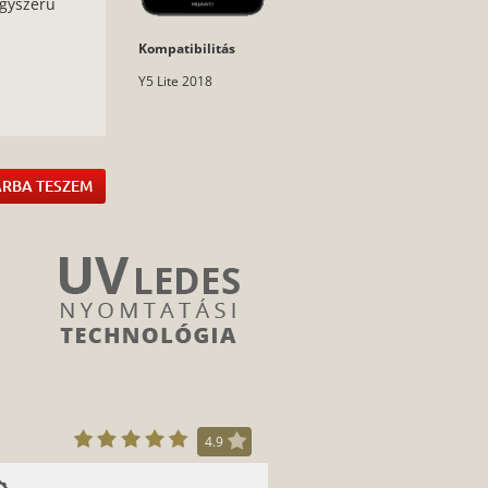
egyszerű
Kompatibilitás
Y5 Lite 2018
:
RBA TESZEM
4.9