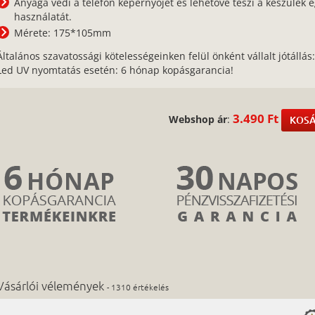
Anyaga védi a telefon képernyőjét és lehetővé teszi a készülék 
használatát.
Mérete: 175*105mm
Általános szavatossági kötelességeinken felül önként vállalt jótállás
Led UV nyomtatás esetén: 6 hónap kopásgarancia!
3.490 Ft
Webshop ár
:
KOSÁ
Vásárlói vélemények
- 1310 értékelés