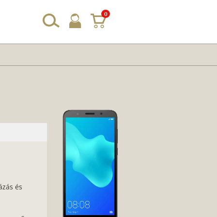
0
ázás és