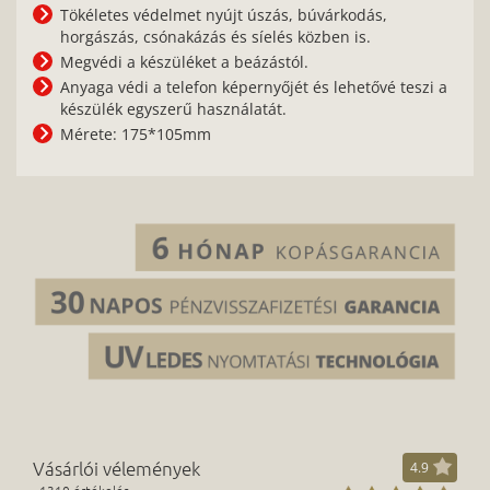
Tökéletes védelmet nyújt úszás, búvárkodás,
horgászás, csónakázás és síelés közben is.
Megvédi a készüléket a beázástól.
Anyaga védi a telefon képernyőjét és lehetővé teszi a
készülék egyszerű használatát.
Mérete: 175*105mm
Vásárlói vélemények
4.9