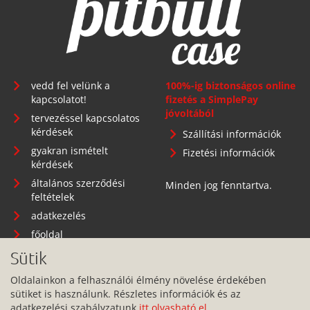
vedd fel velünk a
100%-ig biztonságos online
kapcsolatot!
fizetés a SimplePay
jóvoltából
tervezéssel kapcsolatos
kérdések
Szállítási információk
gyakran ismételt
Fizetési információk
kérdések
általános szerződési
Minden jog fenntartva.
feltételek
adatkezelés
főoldal
Sütik
Oldalainkon a felhasználói élmény növelése érdekében
sütiket is használunk. Részletes információk és az
Telephely: 1134 Budapest, Angyalföldi út 25.
adatkezelési szabályzatunk
itt olvasható el
.