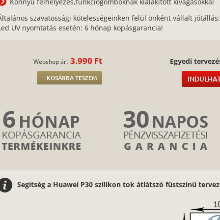
Könnyű felhelyezés,funkciógomboknak kialakított kivágásokkal
Általános szavatossági kötelességeinken felül önként vállalt jótállás
Led UV nyomtatás esetén: 6 hónap kopásgarancia!
3.990 Ft
:
Egyedi tervezé
Webshop ár
KOSÁRBA TESZEM
INDULHAT
Segítség a Huawei P30 szilikon tok átlátszó füstszínű terv