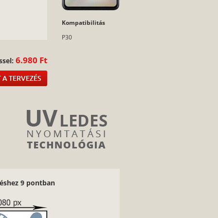
:
Kompatibilitás
P30
6.980 Ft
ssel:
 A TERVEZÉS
ezéshez 9 pontban