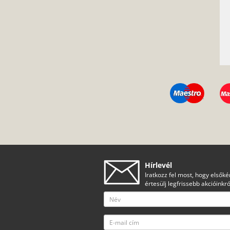
Hírlevél
Iratkozz fel most, hogy elsőké
értesülj legfrissebb akcióinkró