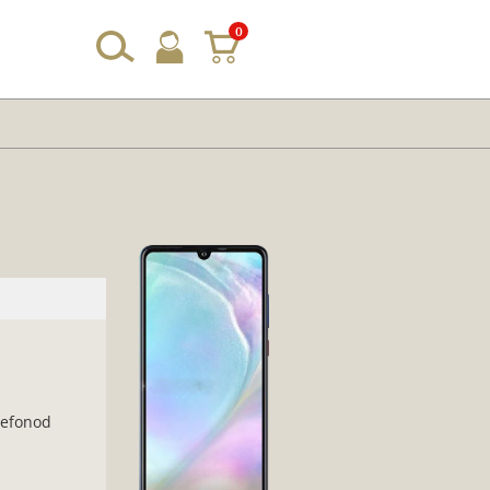
0
lefonod