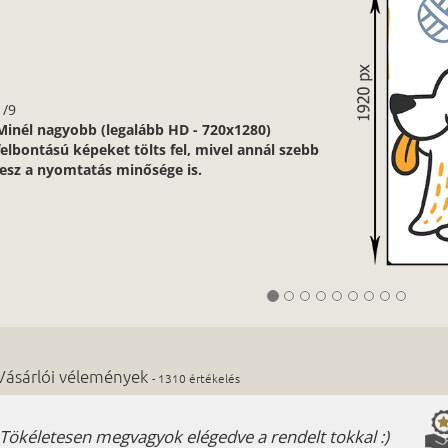
1/9
Minél nagyobb (legalább HD - 720x1280)
felbontású képeket tölts fel, mivel annál szebb
lesz a nyomtatás minősége is.
Vásárlói vélemények
- 1310 értékelés
Tökéletesen megvagyok elégedve a rendelt tokkal :)