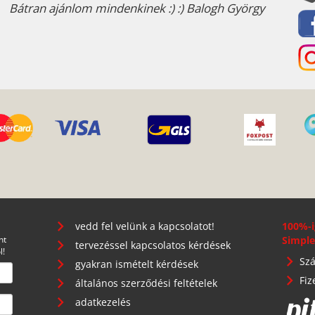
Bátran ajánlom mindenkinek :) :) Balogh György
vedd fel velünk a kapcsolatot!
100%-i
nt
Simple
tervezéssel kapcsolatos kérdések
l!
Szá
gyakran ismételt kérdések
Fiz
általános szerződési feltételek
adatkezelés