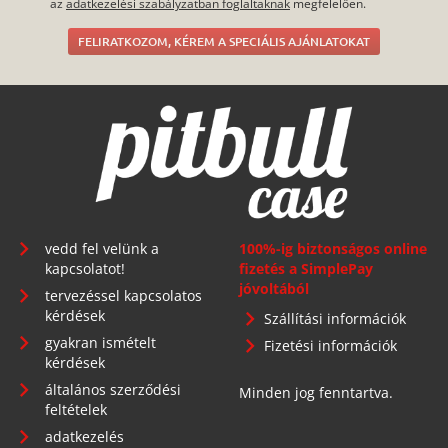
az
adatkezelési szabályzatban foglaltaknak
megfelelően.
FELIRATKOZOM, KÉREM A SPECIÁLIS AJÁNLATOKAT
vedd fel velünk a
100%-ig biztonságos online
kapcsolatot!
fizetés a SimplePay
jóvoltából
tervezéssel kapcsolatos
kérdések
Szállítási információk
gyakran ismételt
Fizetési információk
kérdések
általános szerződési
Minden jog fenntartva.
feltételek
adatkezelés