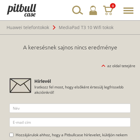
0
Toggl
navig
Huawei telefontokok
MediaPad T3 10 Wifi tokok
A keresésnek sajnos nincs eredménye
az oldal tetejére
Hírlevél
Iratkozz fel most, hogy elsőként értesülj legfrissebb
akcióinkról!
Hozzájárulok ahhoz, hogy a Pitbullcase hírlevelet, küldjön nekem