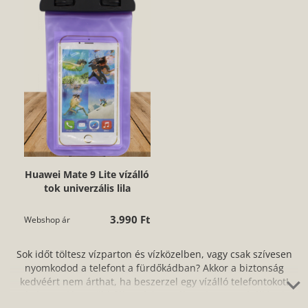
Huawei Mate 9 Lite vízálló
tok univerzális lila
3.990 Ft
Webshop ár
Sok időt töltesz vízparton és vízközelben, vagy csak szívesen
nyomkodod a telefont a fürdőkádban? Akkor a biztonság
kedvéért nem árthat, ha beszerzel egy vízálló telefontokot!
Webshopunkban többféle színben válogathatsz a vízálló tokok