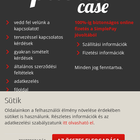
vedd fel velünk a
100%-ig biztonságos online
kapcsolatot!
fizetés a SimplePay
jóvoltából
tervezéssel kapcsolatos
kérdések
Szállítási információk
gyakran ismételt
Fizetési információk
kérdések
általános szerződési
Minden jog fenntartva.
feltételek
adatkezelés
főoldal
Sütik
Oldalainkon a felhasználói élmény növelése érdekében
sütiket is használunk. Részletes információk és az
Telephely: 1134 Budapest, Angyalföldi út 25.
adatkezelési szabályzatunk
itt olvasható el
.
info@pitbullcase.hu
+36706364305