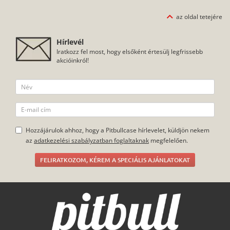
közül, melyek nemcsak a víztől, de a külső sérülésektől is
megvédik a mobilodat, legyen szó ütésről, karcolásról, porról
az oldal tetejére
vagy egyéb szennyeződésekről. Akárcsak a többi termékünk
esetében, a tokok tartós, strapabíró anyagból készülnek és
nagyon könnyű felrakni őket a telefonra.
Hírlevél
Iratkozz fel most, hogy elsőként értesülj legfrissebb
akcióinkról!
Hozzájárulok ahhoz, hogy a Pitbullcase hírlevelet, küldjön nekem
az
adatkezelési szabályzatban foglaltaknak
megfelelően.
FELIRATKOZOM, KÉREM A SPECIÁLIS AJÁNLATOKAT