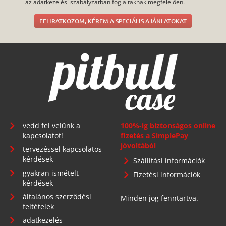
az
adatkezelési szabályzatban foglaltaknak
megfelelően.
FELIRATKOZOM, KÉREM A SPECIÁLIS AJÁNLATOKAT
vedd fel velünk a
100%-ig biztonságos online
kapcsolatot!
fizetés a SimplePay
jóvoltából
tervezéssel kapcsolatos
kérdések
Szállítási információk
gyakran ismételt
Fizetési információk
kérdések
általános szerződési
Minden jog fenntartva.
feltételek
adatkezelés