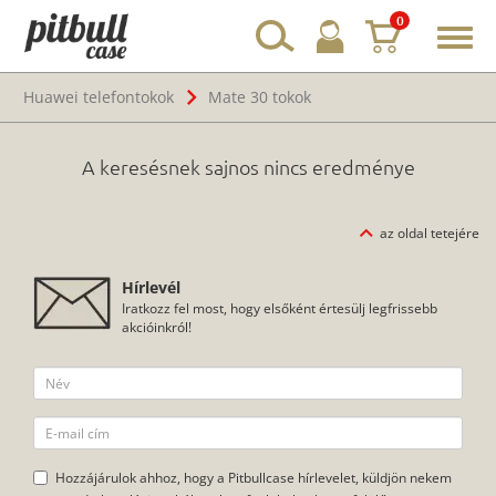
0
Toggl
navig
Huawei telefontokok
Mate 30 tokok
A keresésnek sajnos nincs eredménye
az oldal tetejére
Hírlevél
Iratkozz fel most, hogy elsőként értesülj legfrissebb
akcióinkról!
Hozzájárulok ahhoz, hogy a Pitbullcase hírlevelet, küldjön nekem